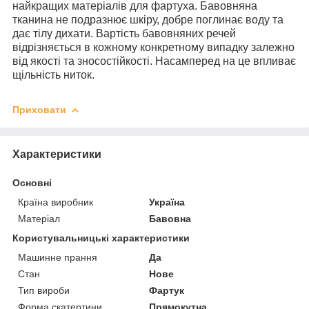
найкращих матеріалів для фартуха. Бавовняна
тканина не подразнює шкіру, добре поглинає воду та
дає тілу дихати. Вартість бавовняних речей
відрізняється в кожному конкретному випадку залежно
від якості та зносостійкості. Насамперед на це впливає
щільність ниток.
Приховати
Характеристики
Основні
Країна виробник
Україна
Матеріал
Бавовна
Користувальницькі характеристики
Машинне прання
Да
Стан
Нове
Тип вироби
Фартук
Форма скатертини
Прямокутна