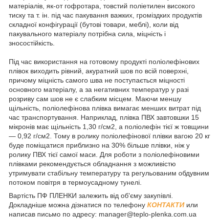
матеріалів, як-от гофротара, товстий поліетилен високого
тиску та т. ін. під час пакування важких, громіздких продуктів
складної конфігурації (бутові товари, меблі), коли від
пакувального матеріалу потрібна сила, міцність і
зносостійкість.
Під час використання на готовому продукті поліолефінових
плівок виходить рівний, акуратний шов по всій поверхні,
причому міцність самого шва не поступається міцності
основного матеріалу, а за негативних температур у разі
розриву сам шов не є слабким місцем. Маючи меншу
щільність, поліолефінова плівка вимагає менших витрат під
час транспортування. Наприклад, плівка ПВХ завтовшки 15
мікронів має щільність 1,30 г/см2, а поліолефін тієї ж товщини
— 0,92 г/см2. Тому в ролику поліолефінової плівки вагою 20 кг
буде поміщатися приблизно на 30% більше плівки, ніж у
ролику ПВХ тієї самої маси. Для роботи з поліолефіновими
плівками рекомендується обладнання з можливістю
утримувати стабільну температуру та регульованим обдувним
потоком повітря в термоусадному тунелі.
Вартість ПФ ПЛЕНКИ залежить від об'єму закупівлі.
Докладніше можна дізнатися по телефону
КОНТАКТИ
или
написав письмо по адресу: manager@teplo-plenka.com.ua