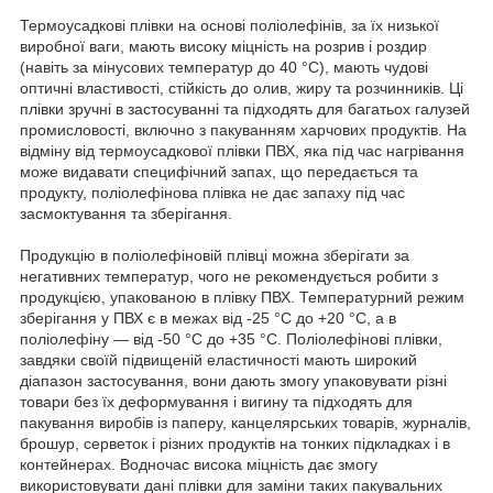
Термоусадкові плівки на основі поліолефінів, за їх низької
виробної ваги, мають високу міцність на розрив і роздир
(навіть за мінусових температур до 40 °C), мають чудові
оптичні властивості, стійкість до олив, жиру та розчинників. Ці
плівки зручні в застосуванні та підходять для багатьох галузей
промисловості, включно з пакуванням харчових продуктів. На
відміну від термоусадкової плівки ПВХ, яка під час нагрівання
може видавати специфічний запах, що передається та
продукту, поліолефінова плівка не дає запаху під час
засмоктування та зберігання.
Продукцію в поліолефіновій плівці можна зберігати за
негативних температур, чого не рекомендується робити з
продукцією, упакованою в плівку ПВХ. Температурний режим
зберігання у ПВХ є в межах від -25 °C до +20 °C, а в
поліолефіну — від -50 °C до +35 °C. Поліолефінові плівки,
завдяки своїй підвищеній еластичності мають широкий
діапазон застосування, вони дають змогу упаковувати різні
товари без їх деформування і вигину та підходять для
пакування виробів із паперу, канцелярських товарів, журналів,
брошур, серветок і різних продуктів на тонких підкладках і в
контейнерах. Водночас висока міцність дає змогу
використовувати дані плівки для заміни таких пакувальних