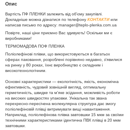
Опис
Вартість ПФ ПЛЕНКИ залежить від об'єму закупівлі.
Докладніше можна дізнатися по телефону
КОНТАКТИ
или
написав письмо по адресу: manager@teplo-plenka.com.ua
Повірте, наші ціни приємно Вас здивують! Оскільки ми є
виробниками!
ТЕРМОМАДОВА ПОФ ПЛЕНКА
Поліолефінові плівки, що використовуються в багатьох
сферах паковання, розроблені порівняно недавно, з'явилися
на ринку у 80 роках, їхнє виробництво є складним і
високотехнологічним.
Основні характеристики — екологічність, якість, економічна
ефективність, чудовий зовнішній вигляд, оптимальну
герметичність, швидке та м'яке зсідання, можливість роботи
на високих швидкостях упаковки. Унікальна так звана
перехресно-пересічена молекулярна структура дає змогу
поліолефіновій плівці витримувати вищі навантаження.
Наприклад, поліолефінова плівка завтовшки 15 мкм за своїми
технічними характеристиками ідентична ПВХ плівці в 20 мкм
завтовшки.