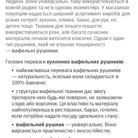
людини. Вони універсальні, тому використовуються в
кожній родині та не в одному екземплярі. У магазинах
покупцям надається широкий асортимент виробів для
різних потреб: кухонні, пляжні, банні, для рук, ніг,
дитячі тощо. Тканини для їхнього пошиття
використовуються різні, але багато сучасних
матеріалів почали витісняти класичні. Однак є один
тип рушників, який не втрачає поширеності
—
вафельні рушники
.
Головні переваги
кухонних вафельних рушників
:
найважливіша перевага вафельних рушників
— натуральність, оскільки вони складаються зі
100% бавовни;
структура вафельної тканини дає змогу
протирати нею будь-які поверхні, не залишаючи
слідів або ворсинок. Ця властивість матеріалу
найпопулярніша в ресторанах, барах, готелях,
коли потрібно надати посуду ідеального стану;
вафельний рушник
— універсально. Воно
вирізняється практичністю і зносостійкістю;