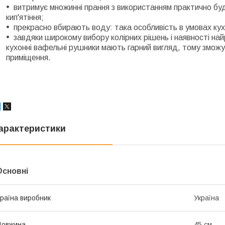
витримує множинні прання з використанням практично будь
кип'ятіння;
прекрасно вбирають воду: така особливість в умовах ку
завдяки широкому вибору колірних рішень і наявності най
кухонні вафельні рушники мають гарний вигляд, тому зможу
приміщення.
арактеристики
Основні
раїна виробник
Україна
Довжина
45 см