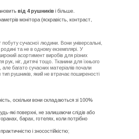
тановить
від 4 рушників
і більше.
раметрів монітора (яскравість, контраст,
побуту сучасної людини. Вони універсальні,
родині та не в одному екземплярі. У
ирокий асортимент виробів для різних
ля рук, ніг, дитячі тощо. Тканини для їхнього
, але багато сучасних матеріалів почали
н тип рушників, який не втрачає поширеності
сть, оскільки вони складаються зі 100%
дь-які поверхні, не залишаючи слідів або
оранах, барах, готелях, коли потрібно
практичністю і зносостійкістю;