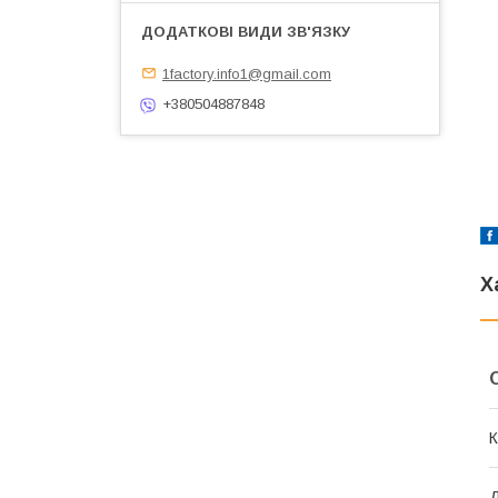
1factory.info1@gmail.com
+380504887848
Х
К