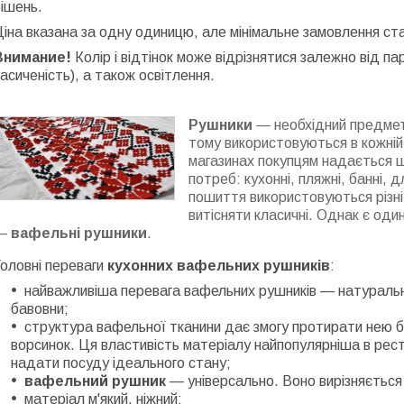
ішень.
іна вказана за одну одиницю, але мінімальне замовлення с
Внимание!
Колір і відтінок може відрізнятися залежно від па
асиченість), а також освітлення.
Рушники
— необхідний предмет 
тому використовуються в кожній 
магазинах покупцям надається ш
потреб: кухонні, пляжні, банні, д
пошиття використовуються різні
витісняти класичні. Однак є оди
—
вафельні рушники
.
оловні переваги
кухонних вафельних рушників
:
найважливіша перевага вафельних рушників — натуральні
бавовни;
структура вафельної тканини дає змогу протирати нею бу
ворсинок. Ця властивість матеріалу найпопулярніша в рест
надати посуду ідеального стану;
вафельний рушник
— універсально. Воно вирізняється 
матеріал м'який, ніжний;