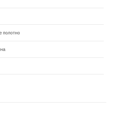
е полотно
тна