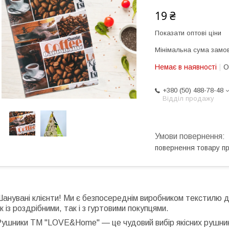
19 ₴
Показати оптові ціни
Мінімальна сума замов
Немає в наявності
О
+380 (50) 488-78-48
Відділ продажу
повернення товару п
анувані клієнти! Ми є безпосереднім виробником текстилю дл
к із роздрібними, так і з гуртовими покупцями.
ушники ТМ "LOVE&Home" — це чудовий вибір якісних рушників д