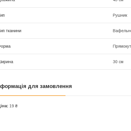
ип
Рушник
ип тканини
Вафельн
Форма
Прямоку
Ширина
30 см
нформація для замовлення
іна:
19 ₴