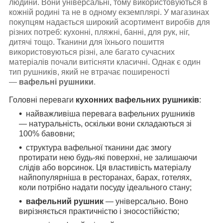
людини. Вони універсальні, тому використовуються в
кожній родині та не в одному екземплярі. У магазинах
покупцям надається широкий асортимент виробів для
різних потреб: кухонні, пляжні, банні, для рук, ніг,
дитячі тощо. Тканини для їхнього пошиття
використовуються різні, але багато сучасних
матеріалів почали витісняти класичні. Однак є один
тип рушників, який не втрачає поширеності
—
вафельні рушники
.
Головні переваги
кухонних вафельних рушників
:
найважливіша перевага вафельних рушників
— натуральність, оскільки вони складаються зі
100% бавовни;
структура вафельної тканини дає змогу
протирати нею будь-які поверхні, не залишаючи
слідів або ворсинок. Ця властивість матеріалу
найпопулярніша в ресторанах, барах, готелях,
коли потрібно надати посуду ідеального стану;
вафельний рушник
— універсально. Воно
вирізняється практичністю і зносостійкістю;