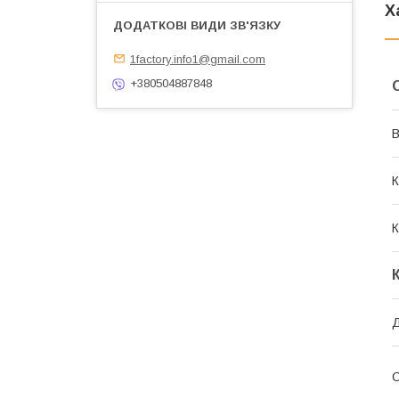
Х
1factory.info1@gmail.com
+380504887848
В
К
К
Д
О