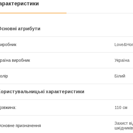
арактеристики
Основні атрибути
иробник
Love&Ho
раїна виробник
Україна
олір
Білий
Користувальницькі характеристики
овжина:
110 см
Захист ві
сновне призначення
шкідникі