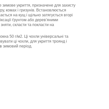
е зимове укриття, призначене для захисту
тру, комах і гризунів. Встановлюється
вається на кущ і щільно затягується вгорі
ксації ґрунтом або дерев'яними
зняти, скласти та покласти на
локна
50 г/м2
. Ці чохли універсальні та
увати ці чохли, для укриття троянд і
 в зимовий період.