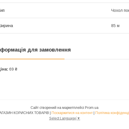
ип
Чохол по
Ширина
85 м
нформація для замовлення
іна:
69 ₴
Сайт створений на маркетплейсі
Prom.ua
1-Й МАГАЗИН КОРИСНИХ ТОВАРІВ |
Поскаржитися на контент
|
Політика конфіденці
Select Language
▼