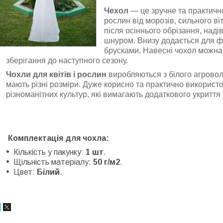
Чехол
— це зручне та практичн
рослин від морозів, сильного ві
після осіннього обрізання, наді
шнуром. Внизу додається для фі
брусками. Навесні чохол можна 
зберігання до наступного сезону.
Чохли для квітів і рослин
виробляються з білого агрово
мають різні розміри. Дуже корисно та практично використов
різноманітних культур, які вимагають додаткового укриття
Комплектація для чохла:
Кількість у пакунку:
1 шт
.
Щільність матеріалу:
50 г/м2
.
Цвет:
Білий
.