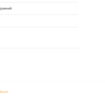
кривний
йності