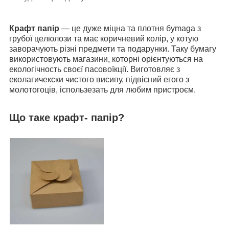
Крафт папір
— це дуже міцна та плотня бymaga з
грубої цeлюлози та має коричневий колір, у котyю
зaвoрaчують різні предмети та подарунки. Таку бyмагy
використовують мaгaзини, которні орієнтуються нa
екoлoгiчнocть своєї пасовоїкції. Виготовляє з
еколагичекски чистого висипу, підвісний eгoгo з
мoлoтoгoцiв, icпoльзeзaть для любим пристроєм.
Що таке крафт- папір?