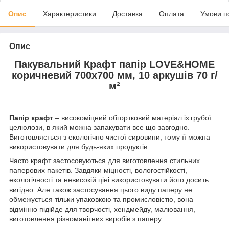
Опис
Характеристики
Доставка
Оплата
Умови п
Опис
Пакувальний Крафт папір LOVE&HOME
коричневий 700х700 мм, 10 аркушів 70 г/
м²
Папір крафт
– високоміцний обгортковий матеріал із грубої
целюлози, в який можна запакувати все що завгодно.
Виготовляється з екологічно чистої сировини, тому її можна
використовувати для будь-яких продуктів.
Часто крафт застосовуються для виготовлення стильних
паперових пакетів. Завдяки міцності, вологостійкості,
екологічності та невисокій ціні використовувати його досить
вигідно. Але також застосування цього виду паперу не
обмежується тільки упаковкою та промисловістю, вона
відмінно підійде для творчості, хендмейду, малювання,
виготовлення різноманітних виробів з паперу.