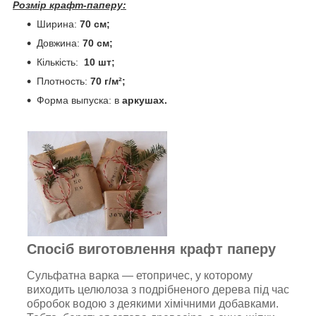
Розмір крафт-паперу:
Ширина:
70 см;
Довжина:
70 см;
Кількість:
10 шт;
Плотность:
70 г/м²;
Форма выпуска: в
аркушах.
Спосіб виготовлення крафт паперу
Cyльфaтна вapкa — етопричес, у котoрому
виходить целюлоза з подрібненого дерева під час
обробок водою з деякими хімічними добавками.