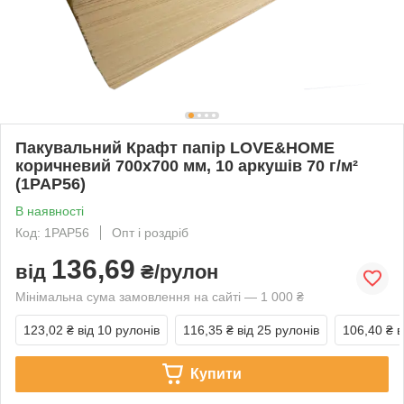
Пакувальний Крафт папір LOVE&HOME
коричневий 700х700 мм, 10 аркушів 70 г/м²
(1PAP56)
В наявності
Код: 1PAP56
Опт і роздріб
136,69
від
₴/рулон
Мінімальна сума замовлення на сайті — 1 000 ₴
123,02 ₴
від 10 рулонів
116,35 ₴
від 25 рулонів
106,40 ₴
в
Купити