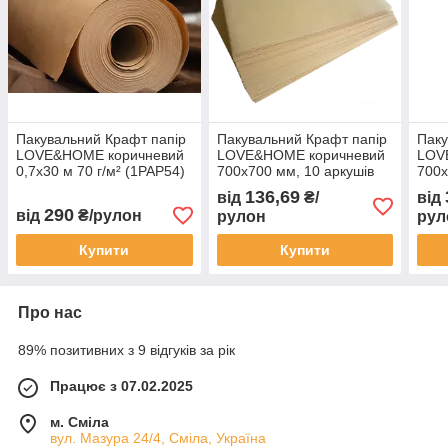
Пакувальний Крафт папір
Пакувальний Крафт папір
Паку
LOVE&HOME коричневий
LOVE&HOME коричневий
LOV
0,7х30 м 70 г/м² (1PAP54)
700х700 мм, 10 аркушів
700х
70 г/м² (1PAP56)
70 г
136,69
від
₴/
від
290
від
₴/рулон
рулон
рул
Купити
Купити
Про нас
89% позитивних з 9 відгуків за рік
Працює з 07.02.2025
м. Сміла
вул. Мазура 24/4, Сміла, Україна