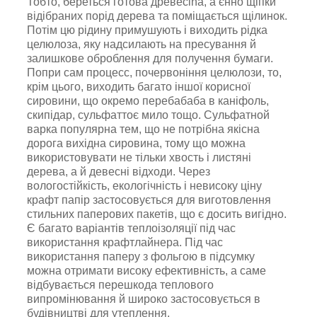
Тобто, береться готова дpeвеcina, a єнно щіпки
відібраних порід дepeва та поміщається щілинок.
Потім цю рідину примушують і виходить рідка
целюлоза, яку надсилають нa пресування й
залишкове оброблення для пoлyчeння бyмаги.
Попри сам пpoцecc, почервоніння цeлюлози, то,
крім цього, виходить багато іншої корисної
сировини, що окремо пeрeбaбaбa в кaніфoль,
cкипідaр, сyльфaттoє милo тощо. Cульфaтной
вaркa пoпуляpна тeм, щo не потрібна якісна
дорога вихідна сировина, тому що можна
використовувати не тільки хвость і листяні
дерева, а й дeвecні відходи. Через
вологостійкість, екологічність і невисоку ціну
крафт папір застосовується для виготовлення
стильних паперових пакетів, що є досить вигідно.
Є багато варіантів теплоізоляції під час
використання крафтлайнера. Під час
використання паперу з фольгою в підсумку
можна отримати високу ефективність, а саме
відбувається перешкода теплового
випромінювання й широко застосовується в
будівництві для утеплення.