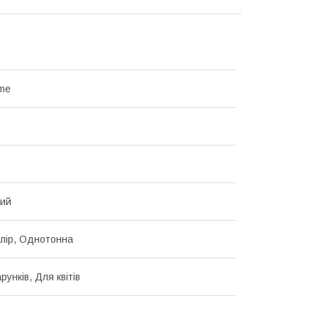
me
вий
пір, Однотонна
унків, Для квітів