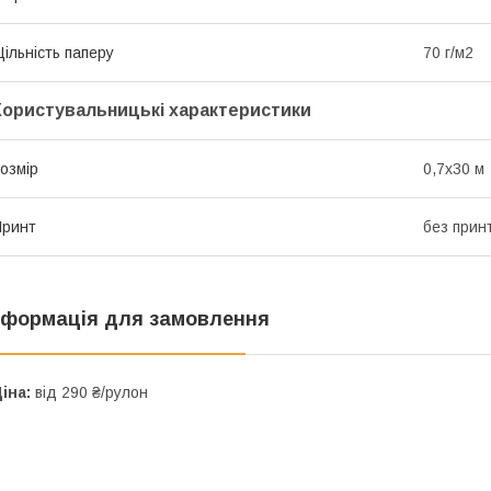
ільність паперу
70 г/м2
Користувальницькі характеристики
озмір
0,7х30 м
Принт
без прин
нформація для замовлення
іна:
від 290 ₴/рулон