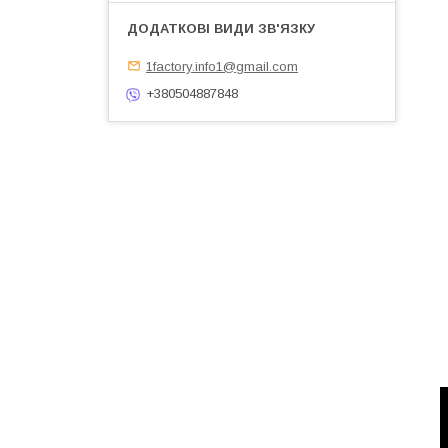
1factory.info1@gmail.com
+380504887848