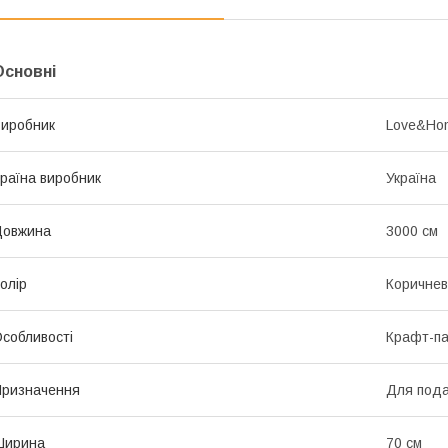
Основні
иробник
Love&Ho
раїна виробник
Україна
Довжина
3000 см
олір
Коричне
собливості
Крафт-па
ризначення
Для подар
Ширина
70 см