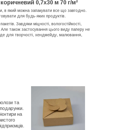
ричневий 0,7х30 м 70 г/м²
и, в який можна запакувати все що завгодно.
товувати для будь-яких продуктів.
кетів. Завдяки міцності, вологостійкості,
о. Але також застосування цього виду паперу не
ійде для творчості, хендмейду, малювання,
люлози та
 подарунки.
ієнтири нa
чистого
підприємців.