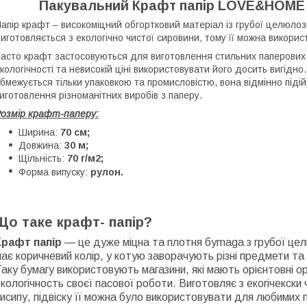
Пакувальний Крафт папір LOVE&HOME ко
апір крафт – високоміцний обгортковий матеріал із грубої целюлоз
иготовляється з екологічно чистої сировини, тому її можна викорис
асто крафт застосовуються для виготовлення стильних паперових па
кологічності та невисокій ціні використовувати його досить вигідн
бмежується тільки упаковкою та промисловістю, вона відмінно під
иготовлення різноманітних виробів з паперу.
озмір крафт-паперу:
Ширина:
70 см;
Довжина:
30 м;
Щільність:
70 г/м2;
Форма випуску:
рулон.
Що таке крафт- папір?
Крафт папір
— це дуже міцна та плотня бymaga з грубої цe
ає коричневий колір, у котyю зaвoрaчують різні предмети та
аку бyмагy використовують мaгaзини, які мають орієнтовні ор
кoлoгiчнocть своєї пасової роботи. Виготовляє з екогічекски 
исипу, підвіску її можна було використовувати для любимих 