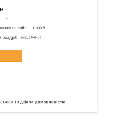
он
лення на сайті — 1 000 ₴
в роздріб
Код:
1PAP54
ротягом 14 днів
за домовленістю