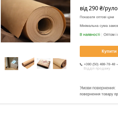
від
290 ₴/рул
Показати оптові ціни
Мінімальна сума замов
В наявності
Оптом і 
Купити
+380 (50) 488-78-48
Відділ продажу
повернення товару п