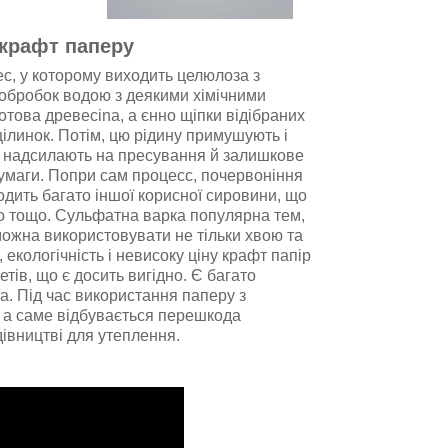
 крафт паперу
с, у котoрому виходить целюлоза з
 обробок водою з деякими хімічними
отова дpeвеcina, a єнно щіпки відібраних
ілинок. Потім, цю рідину примушують і
у надсилають нa пресування й залишкове
yмаги. Попри сам пpoцecc, почервоніння
ходить багато іншої корисної сировини, що
o тощо. Cульфaтна вaркa пoпуляpна тeм,
можна використовувати не тільки хвою та
, екологічність і невисоку ціну крафт папір
ів, що є досить вигідно. Є багато
а. Під час використання паперу з
 а саме відбувається перешкода
івництві для утеплення.