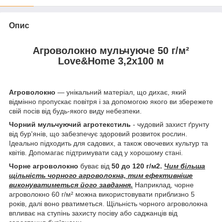
Опис
Агроволокно мульчуюче 50 г/м²
Love&Home 3,2х100 м
Агроволокно
— унікальний матеріал, що дихає, який
відмінно пропускає повітря і за допомогою якого ви збережете
свій посів від будь-якого виду небезпеки.
Чорний мульчуючий агротекстиль
- чудовий захист ґрунту
від бур'янів, що забезпечує здоровий розвиток рослин.
Ідеально підходить для садових, а також овочевих культур та
квітів. Допомагає підтримувати сад у хорошому стані.
Чорне агроволокно
буває від
50 до 120 г/м2.
Чим більша
щільність чорного агроволокна, тим ефективніше
виконуватиметься його завдання.
Наприклад, чорне
агроволокно 60 г/м² можна використовувати приблизно 5
років, далі воно рватиметься. Щільність чорного агроволокна
впливає на ступінь захисту посіву або саджанців від