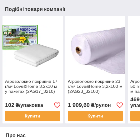
Подібні товари компанії
Агроволокно покривне 17
Агроволокно покривне 23
Агро
г/м² Love&Home 3.2х10 м
г/м² Love&Home 3,2х100 м
50 г
у пакетах (2AG17_3210)
(2AG23_32100)
м па
(2A
469
102
1 909,60
₴/упаковка
₴/рулон
упа
Купити
Купити
Про нас