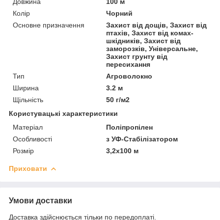
Довжина
100 м
Колір
Чорний
Основне призначення
Захист від дощів, Захист від
птахів, Захист від комах-
шкідників, Захист від
заморозків, Універсальне,
Захист грунту від
пересихання
Тип
Агроволокно
Ширина
3.2 м
Щільність
50 г/м2
Користувацькі характеристики
Матеріал
Поліпропілен
Особливості
з УФ-Стабілізатором
Розмір
3,2х100 м
Приховати
Умови доставки
Доставка здійснюється тільки по передоплаті.