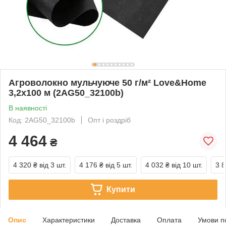
Агроволокно мульчуюче 50 г/м² Love&Home
3,2х100 м (2AG50_32100b)
В наявності
Код: 2AG50_32100b
Опт і роздріб
4 464
₴
4 320 ₴
від 3 шт.
4 176 ₴
від 5 шт.
4 032 ₴
від 10 шт.
3 8
Купити
Опис
Характеристики
Доставка
Оплата
Умови п