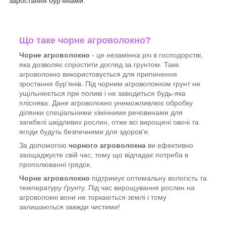
заростання бур'янами.
Що таке чорне агроволокно?
Чорне агроволокно
- це незамінна річ в господорстві,
яка дозволяє спростити догляд за грунтом. Таке
агроволокно використовується для припинення
зростання бур'янів. Під чорним агроволокном грунт не
ущільнюється при поливі і не заводиться будь-яка
пліснява. Дане агроволокно унеможливлює обробку
ділянки спеціальними хімічними речовинами для
загибелі шкідливих рослин, отже всі вирощені овочі та
ягоди будуть безпечними для здоров'я.
За допомогою
чорного агроволокна
ви ефективно
заощаджуєте свій час, тому що відпадає потреба в
прополюванні грядок.
Чорне агроволокно
підтримує оптимальну вологість та
температуру ґрунту. Під час вирощування рослин на
агроволокні вони не торкаються землі і тому
залишаються завжди чистими!