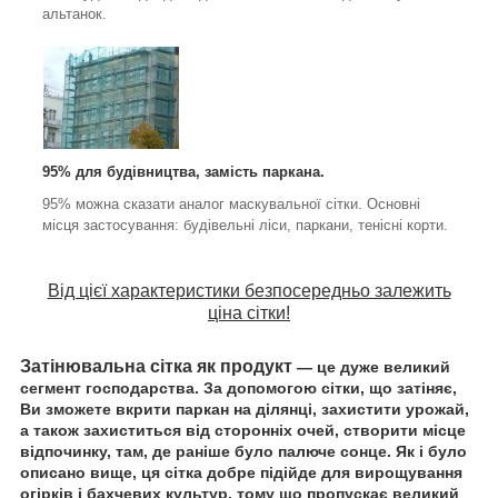
альтанок.
95% для будівництва, замість паркана.
95% можна сказати аналог маскувальної сітки. Основні
місця застосування: будівельні ліси, паркани, тенісні корти.
Від цієї характеристики безпосередньо залежить
ціна сітки!
Затінювальна сітка як продукт
— це дуже великий
сегмент господарства. За допомогою сітки, що затіняє,
Ви зможете вкрити паркан на ділянці, захистити урожай,
а також захиститься від сторонніх очей, створити місце
відпочинку, там, де раніше було палюче сонце.
Як і було
описано вище, ця сітка добре підійде для вирощування
огірків і бахчевих культур, тому що пропускає великий