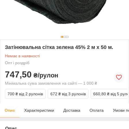
Затінювальна сітка зелена 45% 2 м х 50 м.
Немає в наявності
Опт і роздріб
747,50
₴/рулон
Мінімальна сума замовлення на сайті — 1 000 ₴
700 ₴
від 2 рулонів
672 ₴
від 3 рулонів
660,80 ₴
від 5 руло
Опис
Характеристики
Доставка
Оплата
Умови п
Опис