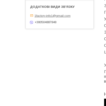
З
1factory.info1@gmail.com
У
+380504887848
С
З
С
С
Ц
У
П
в