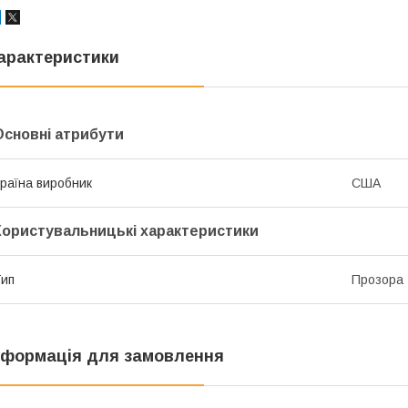
арактеристики
Основні атрибути
раїна виробник
США
Користувальницькі характеристики
ип
Прозора
нформація для замовлення