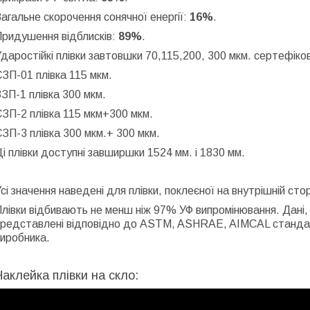
агальне скорочення сонячної енергії:
16%
.
Придушення відблисків:
89%
.
даростійкі плівки завтовшки 70,115,200, 300 мкм. сертефіков
ЗП-01 плівка 115 мкм.
ЗП-1 плівка 300 мкм.
ЗП-2 плівка 115 мкм+300 мкм.
ЗП-3 плівка 300 мкм.+ 300 мкм.
і плівки доступні завширшки 1524 мм. і 1830 мм.
сі значення наведені для плівки, поклеєної на внутрішній ст
лівки відбивають не менш ніж 97% УФ випромінювання. Дані, на
представлені відповідно до ASTM, ASHRAE, AIMCAL стандарт
иробника.
Наклейка плівки на скло: