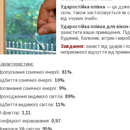
Ударостійка плівка
— це дуже 
скла, також застосовується як 
від «чужих очей».
Ударостійка плівка для вікон
захистити ваше приміщення. Підх
будинків, балконів, вітрин і вир
Завдання:
захист від ударів і 
неприємного відчуття від прямих
Характеристики:
ропускання сонячної енергії:
81%
.
ідбиття сонячної енергії:
10%
.
оглинання сонячної енергії:
9%
.
Проходження видимого світла:
89%
.
ідбиття видимого світла:
11%
.
U-фактор:
1,11
.
Коефіцієнт екранування:
0,97
.
Прикраси УФ-світла:
95%
.