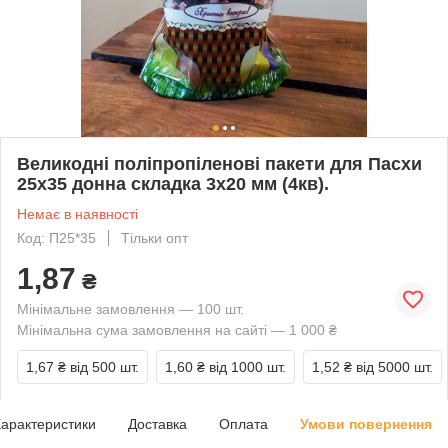
Великодні поліпропіленові пакети для Пасхи
25х35 донна складка 3х20 мм (4кв).
Немає в наявності
Код: П25*35
Тільки опт
1,87
₴
Мінімальне замовлення — 100 шт.
Мінімальна сума замовлення на сайті — 1 000 ₴
1,67 ₴
від 500 шт.
1,60 ₴
від 1000 шт.
1,52 ₴
від 5000 шт.
арактеристики
Доставка
Оплата
Умови повернення