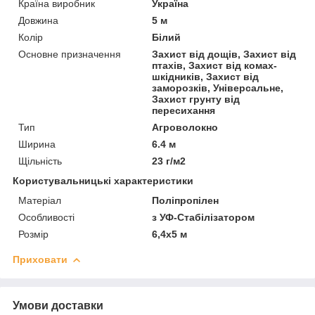
Країна виробник
Україна
Довжина
5 м
Колір
Білий
Основне призначення
Захист від дощів, Захист від
птахів, Захист від комах-
шкідників, Захист від
заморозків, Універсальне,
Захист грунту від
пересихання
Тип
Агроволокно
Ширина
6.4 м
Щільність
23 г/м2
Користувальницькі характеристики
Матеріал
Поліпропілен
Особливості
з УФ-Стабілізатором
Розмір
6,4х5 м
Приховати
Умови доставки