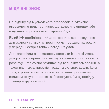
Відмінні риси:
На відміну від мульчуючого агроволокна, укривне
агроволокно водопроникне, що дозволяє опадам або
воді вільно проникати в покритий ґрунт.
Білий УФ-стабілізований агротекстиль застосовується
для захисту та укриття посіяних чи посаджених рослин
у періоди несприятливих погодних умов.
Агроматеріали допомагають створити ідеальні умови
для рослин, сприяючи їхньому активному зростанню та
розвитку. Ефективно захищає від весняних заморозків, а
також від птахів, гризунів, граду та сильних дощів. Крім
того, агроматеріал запобігає висиханню рослин під
впливом пекучого сонця, забезпечуючи їм відповідну
температуру та вологість.
ПЕРЕВАГИ:
Захист від замерзання