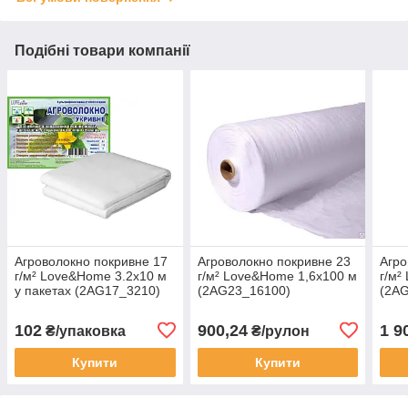
Подібні товари компанії
Агроволокно покривне 17
Агроволокно покривне 23
Агро
г/м² Love&Home 3.2х10 м
г/м² Love&Home 1,6х100 м
г/м²
у пакетах (2AG17_3210)
(2AG23_16100)
(2A
102
900,24
1 9
₴/упаковка
₴/рулон
Купити
Купити