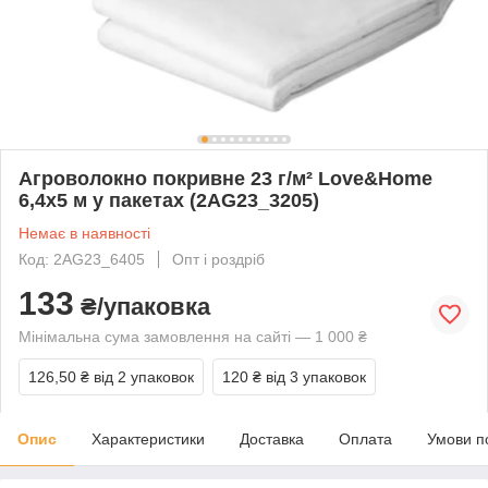
Агроволокно покривне 23 г/м² Love&Home
6,4х5 м у пакетах (2AG23_3205)
Немає в наявності
Код: 2AG23_6405
Опт і роздріб
133
₴/упаковка
Мінімальна сума замовлення на сайті — 1 000 ₴
126,50 ₴
від 2 упаковок
120 ₴
від 3 упаковок
Опис
Характеристики
Доставка
Оплата
Умови п