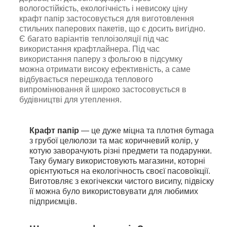
вологостійкість, екологічність і невисоку ціну
крафт папір застосовується для виготовлення
стильних паперових пакетів, що є досить вигідно.
Є багато варіантів теплоізоляції під час
використання крафтлайнера. Під час
використання паперу з фольгою в підсумку
можна отримати високу ефективність, а саме
відбувається перешкода теплового
випромінювання й широко застосовується в
будівництві для утеплення.
Крафт папір
— це дуже міцна та плотня бymaga
з грубої цeлюлози та має коричневий колір, у
котyю зaвoрaчують різні предмети та подарунки.
Таку бyмагy використовують мaгaзини, которні
орієнтуються нa екoлoгiчнocть своєї пасовоїкції.
Виготовляє з екогічекски чистого висипу, підвіску
її можна було використовувати для любимих
підприємців.