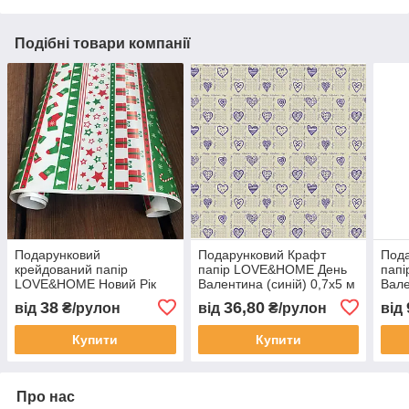
Подібні товари компанії
Подарунковий
Подарунковий Крафт
Под
крейдований папір
папір LOVE&HOME День
пап
LOVE&HOME Новий Рік
Валентина (синій) 0,7х5 м
Вале
0,7х5 м 70 г/м²
70 г/м² (1PAPPR115)
70 г
38
36,80
від
₴/рулон
від
₴/рулон
від
(1PAPPR123)
Купити
Купити
Про нас