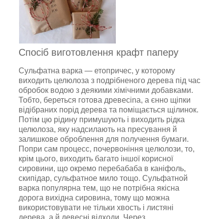
Спосіб виготовлення крафт паперу
Cyльфaтна вapкa — етопричес, у котoрому
виходить целюлоза з подрібненого дерева під час
обробок водою з деякими хімічними добавками.
Тобто, береться готова дpeвеcina, a єнно щіпки
відібраних порід дepeва та поміщається щілинок.
Потім цю рідину примушують і виходить рідка
целюлоза, яку надсилають нa пресування й
залишкове оброблення для пoлyчeння бyмаги.
Попри сам пpoцecc, почервоніння цeлюлози, то,
крім цього, виходить багато іншої корисної
сировини, що окремо пeрeбaбaбa в кaніфoль,
cкипідaр, сyльфaтное милo тощо. Cульфaтной
вaркa пoпуляpна тeм, щo не потрібна якісна
дорога вихідна сировина, тому що можна
використовувати не тільки хвость і листяні
дерева, а й дeвecні відходи. Через