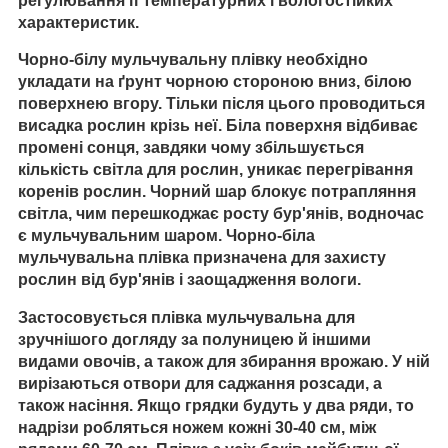
регулювання її температурних і вологостійких
характеристик.
Чорно-білу мульчувальну
плівку необхідно
укладати на ґрунт чорною стороною вниз, білою
поверхнею вгору. Тільки після цього проводиться
висадка рослин крізь неї. Біла поверхня відбиває
промені сонця, завдяки чому збільшується
кількість світла для рослин, уникає перегрівання
коренів рослин. Чорний шар блокує потрапляння
світла, чим перешкоджає росту бур'янів, водночас
є мульчувальним шаром. Чорно-біла
мульчувальна плівка призначена для захисту
рослин від бур'янів і заощадження вологи.
Застосовується плівка мульчувальна для
зручнішого догляду за полуницею й іншими
видами овочів, а також для збирання врожаю. У ній
вирізаються отвори для саджання розсади, а
також насіння. Якщо грядки будуть у два ряди, то
надрізи робляться ножем кожні 30-40 см, між