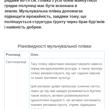
рядами 60-70 см. Плівка з усіх боків майбутньої
грядки полуниці має бути всконана в
землю. Мульчувальна плівка допомагає
підвищити врожайність, завдяки тому, що
поліпшується структура ґрунту через брак бур'янів
і наявність добрив.
Різновидності мульчувальної плівки
Різновид
Опис
Світлопрозорі
Таку плівку ефективно використовувати навесні,
перед висаджуванням розсади, а також прозору
плівку використовують під час садіння кавунів
та інших бахчевих культур.
Цей матеріал добре пропускає сонячне світло,
через це під ним швидко розвиваються бур'яни,
також можуть активно розмножуватися
одноклітинні водорості, які активно поглинають
поживні речовини ґрунту, сприяє підвищена