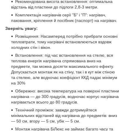
Рекомендована висота встановлення: оптимальна
відстань від пластини до підлоги 2,8-3 метри.
Комплектація нагрівачів серії "Б" і "П": нагрівач,
паковання, кріплення й посібник (паспорт) на нагрівач.
Зверніть увагу:
Розміщення: Насамперед потрібно прибрати основні
тепловтрати, тому нагрівачі встановлюються вздовж
холодних стін і вікон.
Встановлення: під час встановлення на стелю, вся
теплова енергія нагрівача спрямована вниз на
предмети, так можна досягти максимального ефекту.
Допускається монтаж як на стіну, так і в кут між стіною
та стелею, але водночас коефіцієнт ККД падає мінімум
на 30%
Обережно: висока температура на поверхні пластини
нагрівача — до 300 градусів, водночас корпус нагрівача
нагрівається всього до 80 градусів.
Технічний проміжок: завжди дотримуйтеся
мінімальних відстаней від нагрівача до предметів: вниз
— 50 см, вгору — 5 см, убік — 5 см.
Монтаж нагрівача БіЛюкс не займає багато часу та