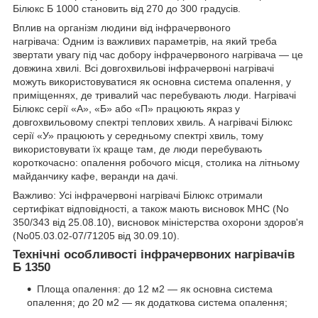
Білюкс Б 1000 становить від 270 до 300 градусів.
Вплив на організм людини від інфрачервоного
нагрівача: Одним із важливих параметрів, на який треба
звертати увагу під час добору інфрачервоного нагрівача — це
довжина хвилі. Всі довгохвильові інфрачервоні нагрівачі
можуть використовуватися як основна система опалення, у
приміщеннях, де тривалий час перебувають люди. Нагрівачі
Білюкс серії «А», «Б» або «П» працюють якраз у
довгохвильовому спектрі теплових хвиль. А нагрівачі Білюкс
серії «У» працюють у середньому спектрі хвиль, тому
використовувати їх краще там, де люди перебувають
короткочасно: опалення робочого місця, столика на літньому
майданчику кафе, веранди на дачі.
Важливо: Усі інфрачервоні нагрівачі Білюкс отримали
сертифікат відповідності, а також мають висновок МНС (No
350/343 від 25.08.10), висновок міністерства охорони здоров'я
(No05.03.02-07/71205 від 30.09.10).
Технічні особливості інфрачервоних нагрівачів
Б 1350
Площа опалення: до 12 м2 — як основна система
опалення; до 20 м2 — як додаткова система опалення;