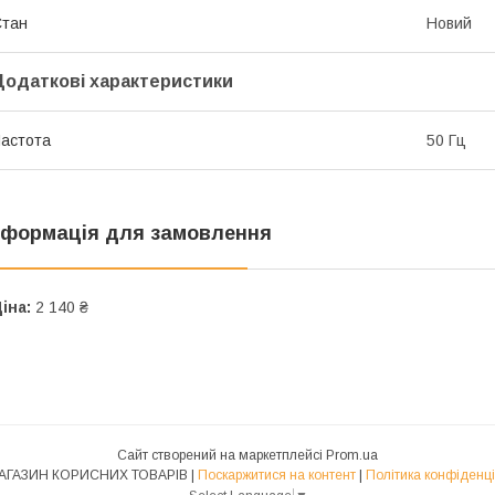
Стан
Новий
Додаткові характеристики
астота
50 Гц
нформація для замовлення
іна:
2 140 ₴
Сайт створений на маркетплейсі
Prom.ua
1-Й МАГАЗИН КОРИСНИХ ТОВАРІВ |
Поскаржитися на контент
|
Політика конфіденці