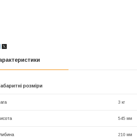
арактеристики
Габаритні розміри
ага
3 кг
исота
545 мм
либина
210 мм