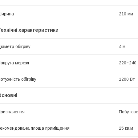
Ширина
210 мм
Технічні характеристики
іаметр обігріву
4 м
апруга мережі
220~240
отужність обігріву
1200 Вт
Основні
ризначення
Побутов
екомендована площа приміщення
25 кв.м