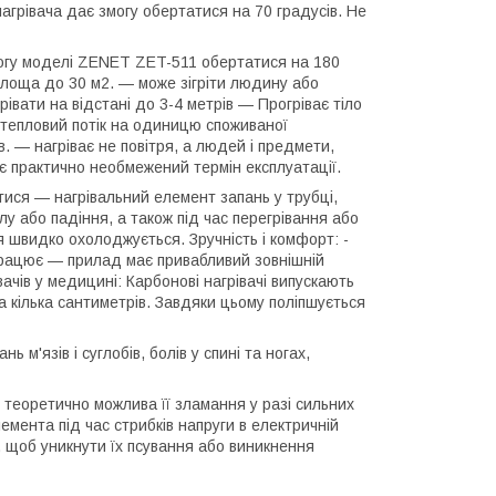
агрівача дає змогу обертатися на 70 градусів. Не
змогу моделі ZENET ZET-511 обертатися на 180
 площа до 30 м2. — може зігріти людину або
рівати на відстані до 3-4 метрів — Прогріває тіло
 тепловий потік на одиницю споживаної
в. — нагріває не повітря, а людей і предмети,
ає практично необмежений термін експлуатації.
тися — нагрівальний елемент запань у трубці,
лу або падіння, а також під час перегрівання або
я швидко охолоджується. Зручність і комфорт: -
працює — прилад має привабливий зовнішній
вачів у медицині: Карбонові нагрівачі випускають
а кілька сантиметрів. Завдяки цьому поліпшується
 м'язів і суглобів, болів у спині та ногах,
, теоретично можлива її зламання у разі сильних
емента під час стрибків напруги в електричній
, щоб уникнути їх псування або виникнення