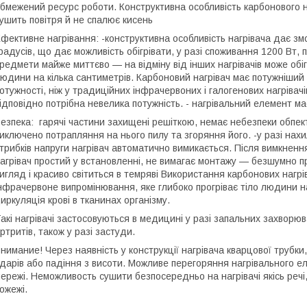
бмежений ресурс роботи. Конструктивна особливість карбонового н
ушить повітря й не спалює кисень
фективне нагрівання: -конструктивна особливість нагрівача дає 
радусів, що дає можливість обігрівати, у разі споживання 1200 Вт,
редмети майже миттєво — на відміну від інших нагрівачів може обіг
юдини на кілька сантиметрів. Карбоновий нагрівач має потужніший
отужності, ніж у традиційних інфрачервоних і галогенових нагрівачі
ідповідно потрібна невелика потужність. - нагрівальний елемент м
езпека: гарячі частини захищені решіткою, немає небезпеки обпек
иключено потрапляння на нього пилу та згоряння його. -у разі нахи
трибків напруги нагрівач автоматично вимикається. Після вимкненн
агрівач простий у встановленні, не вимагає монтажу — безшумно 
игляд і красиво світиться в темряві Використання карбонових нагрі
нфрачервоне випромінювання, яке глибоко прогріває тіло людини н
иркуляція крові в тканинах організму.
акі нагрівачі застосовуються в медицині у разі запальних захворювань
ртритів, також у разі застуди.
нимание! Через наявність у конструкції нагрівача кварцової трубки
дарів або падіння з висоти. Можливе перегоряння нагрівального ел
ережі. Неможливость сушити безпосередньо на нагрівачі якісь речі
ожежі.