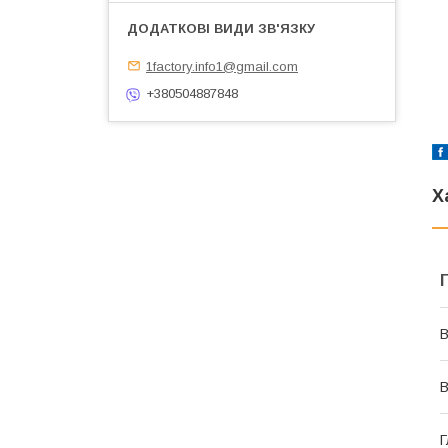
1factory.info1@gmail.com
+380504887848
Х
В
В
Г