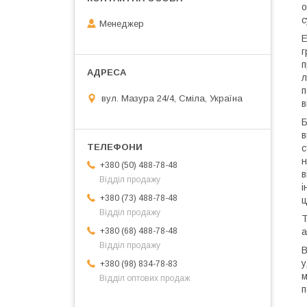
о
с
Менеджер
Е
г
п
л
п
вул. Мазура 24/4, Сміла, Україна
в
Б
в
с
н
+380 (50) 488-78-48
в
Відділ продажу
і
+380 (73) 488-78-48
ц
Відділ продажу
Т
+380 (68) 488-78-48
а
Відділ продажу
В
у
+380 (98) 834-78-83
м
Відділ оптових продаж
п