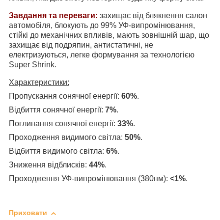
Завдання та переваги:
захищає від блякнення салон
автомобіля, блокують до 99% УФ-випромінювання,
стійкі до механічних впливів, мають зовнішній шар, що
захищає від подряпин, антистатичні, не
електризуються, легке формування за технологією
Super Shrink.
Характеристики:
Пропускання сонячної енергії:
60%
.
Відбиття сонячної енергії:
7%
.
Поглинання сонячної енергії:
33%
.
Проходження видимого світла:
50%
.
Відбиття видимого світла:
6%
.
Зниження відблисків:
44%
.
Проходження УФ-випромінювання (380нм):
<1%
.
Приховати