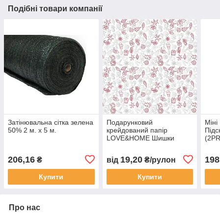
Подібні товари компанії
Затінювальна сітка зелена
Подарунковий
Міні
50% 2 м. х 5 м.
крейдований папір
Підс
LOVE&HOME Шишки
(2P
0,7х2 м 70 г/м²
(1PAPPR50)
206,16
19,20
198
₴
від
₴/рулон
Купити
Купити
Про нас