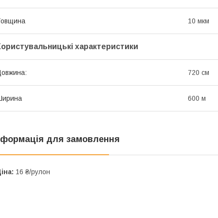
Товщина
10 мкм
Користувальницькі характеристики
овжина:
720 см
Ширина
600 м
нформація для замовлення
іна:
16 ₴/рулон