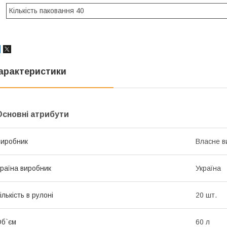
Кількість паковання 40
арактеристики
Основні атрибути
иробник
Власне в
раїна виробник
Україна
ількість в рулоні
20 шт.
б`єм
60 л