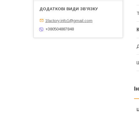
1factory.info1@gmail.com
+380504887848
Д
І
Ц