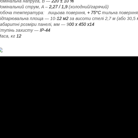
омінальна напруга, В —
220 ± 10 %
омінальний струм, А –
2,27 / 1,9
(холодний/гарячий)
Робоча температура:
лицьова поверхня,
+ 75°С
тильна поверхня
ідпарювальна площа — 10-
12 м2
за висоти стелі 2,7 м (або 30,5 
абаритні розміри панелі, мм — 9
00 х 450 х14
Ступінь захисту —
IP-
44
аса, кг
12