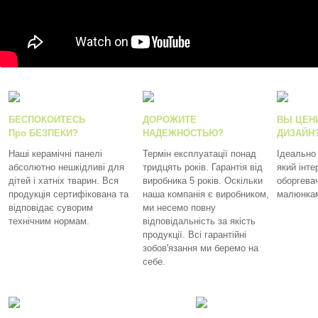
БЕСПОКОИТЕСЬ
ДОРОЖИТЕ
ВЫ ЦЕН
Про БЕЗПЕКИ?
НАДЕЖНОСТЬЮ?
ДИЗАЙН
Наші керамічні панелі
Термін експлуатації понад
Ідеально
абсолютно нешкідливі для
тридцять років. Гарантія від
який інте
дітей і хатніх тварин. Вся
виробника 5 років. Оскільки
оборгевач
продукція сертифікована та
наша компанія є виробником,
малюнка
відповідає суворим
ми несемо повну
технічним нормам.
відповідальність за якість
продукції. Всі гарантійні
зобов'язання ми беремо на
себе.