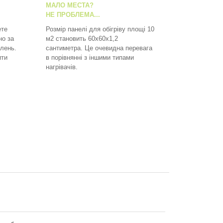
МАЛО МЕСТА?
НЕ ПРОБЛЕМА...
ете
Розмір панелі для обігріву площі 10
но за
м2 становить 60х60х1,2
лень.
сантиметра. Це очевидна перевага
ити
в порівнянні з іншими типами
нагрівачів.