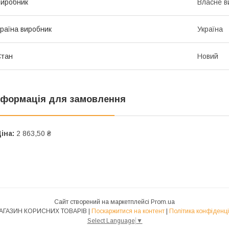
иробник
Власне в
раїна виробник
Україна
Стан
Новий
нформація для замовлення
іна:
2 863,50 ₴
Сайт створений на маркетплейсі
Prom.ua
1-Й МАГАЗИН КОРИСНИХ ТОВАРІВ |
Поскаржитися на контент
|
Політика конфіденці
Select Language
▼