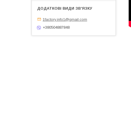
1factory.info1@gmail.com
+380504887848