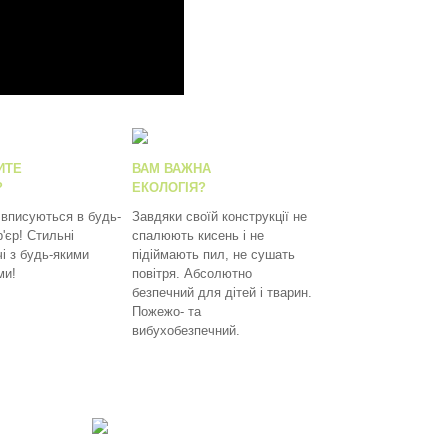
ИТЕ
ВАМ ВАЖНА
?
ЕКОЛОГІЯ?
 вписуються в будь-
Завдяки своїй конструкції не
р'єр! Стильні
спалюють кисень і не
і з будь-якими
підіймають пил, не сушать
ми!
повітря. Абсолютно
безпечний для дітей і тварин.
Пожежо- та
вибухобезпечний.