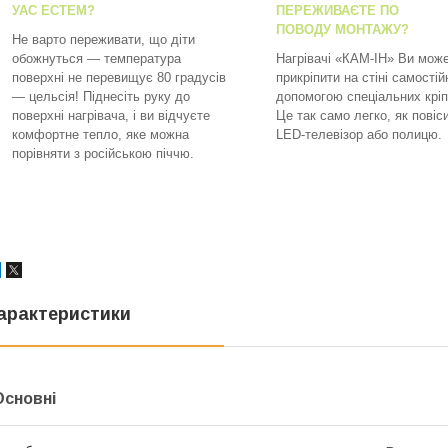
УАС ЕСТЕМ?
ПЕРЕЖИВАЄТЕ ПО
ПОВОДУ МОНТАЖУ?
Не варто переживати, що діти
обожнуться — температура
Нагрівачі «КАМ-ІН» Ви мож
поверхні не перевищує 80 градусів
прикріпити на стіні самостій
— цельсія! Піднесіть руку до
допомогою спеціальних кріп
поверхні нагрівача, і ви відчуєте
Це так само легко, як повіс
комфортне тепло, яке можна
LED-телевізор або полицю.
порівняти з російською піччю.
арактеристики
Основні