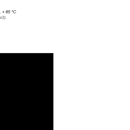
,
+ 85 °C
м3).