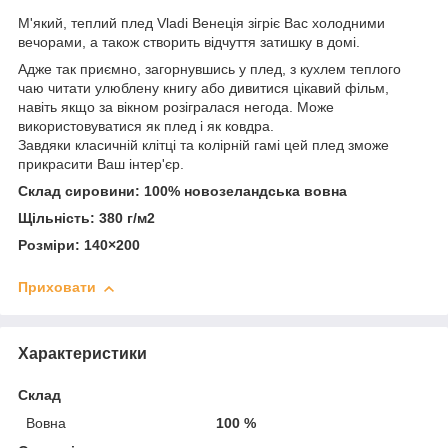
М'який, теплий плед Vladi Венеція зігріє Вас холодними
вечорами, а також створить відчуття затишку в домі.
Адже так приємно, загорнувшись у плед, з кухлем теплого
чаю читати улюблену книгу або дивитися цікавий фільм,
навіть якщо за вікном розігралася негода. Може
використовуватися як плед і як ковдра.
Завдяки класичній клітці та колірній гамі цей плед зможе
прикрасити Ваш інтер'єр.
Склад сировини: 100% новозеландська вовна
Щільність: 380 г/м
2
Розміри: 140×200
Приховати
Характеристики
Склад
Вовна
100 %