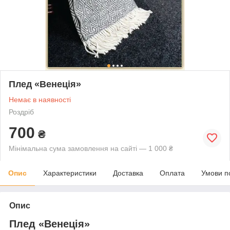
Плед «Венеція»
Немає в наявності
Роздріб
700
₴
Мінімальна сума замовлення на сайті — 1 000 ₴
Опис
Характеристики
Доставка
Оплата
Умови п
Опис
Плед «
Венеція
»