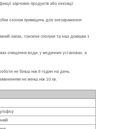
кції харчових продуктів або іонізації
бробки озоном приміщень для знезараження
ний запах, токсичні сполуки та інші домішки з
мах очищення води, у медичних установах, а
роботи не більш ніж 6 годин на день.
вімкненням не менш ніж 10 хв.
у/офісу
вний
нне