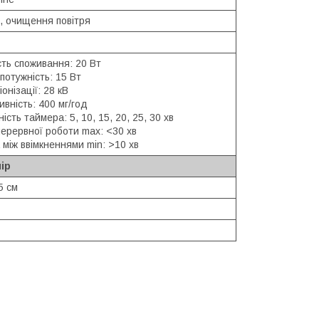
я, очищення повітря
ть споживання: 20 Вт
потужність: 15 Вт
іонізації: 28 кВ
вність: 400 мг/год
ість таймера: 5, 10, 15, 20, 25, 30 хв
ерервної роботи max: <30 хв
між ввімкненнями min: >10 хв
ір
5 см