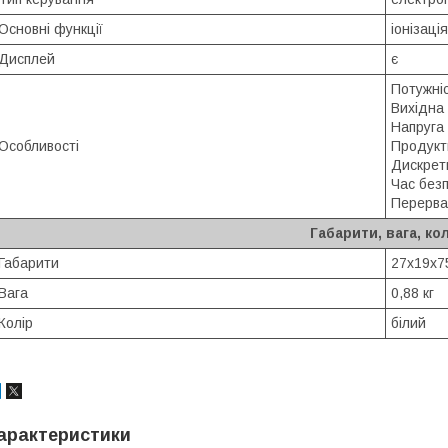
Основні функції
іонізаці
Дисплей
є
Потужніс
Вихідна 
Напруга 
Особливості
Продукти
Дискретн
Час безп
Перерва 
Габарити, вага, кол
Габарити
27х19х7
Вага
0,88 кг
Колір
білий
арактеристики