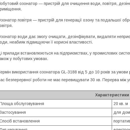
обутовий озонатор — пристрій для очищення води, повітря, дезінфе
риміщення.
зонатор повітря — пристрій для генерації озону та подальшої о
овітря.
зонатор води дає змогу очищати, дезінфікувати, видаляти неприєм
оди, неабияк підвищуючи її корисні властивості.
і прилади встановлюються на підприємствах, у промислових систе
акож у побутових умовах.
ермін використання озонатора GL-3188 від 5 до 10 років за умови 
ас безперервної роботи не має перевищувати 30 хв. Перерва між у
Характеристики
Площа обслуговування
20 кв. м
Застосування
для дом
Спосіб встановлення
портати
Тип керування
електро