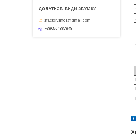
1factory.info1@gmail.com
+380504887848
Х