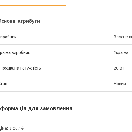
Основні атрибути
иробник
Власне в
раїна виробник
Україна
поживана потужність
20 Вт
Стан
Новий
нформація для замовлення
іна:
1 207 ₴