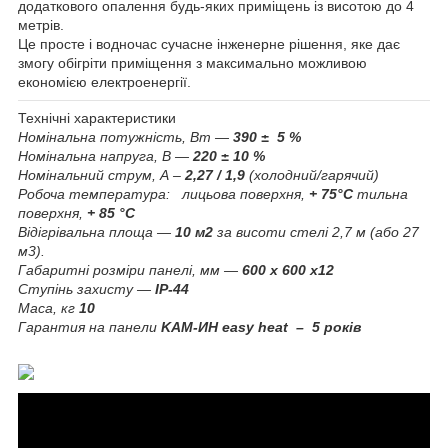
додаткового опалення будь-яких приміщень із висотою до 4
метрів.
Це просте і водночас сучасне інженерне рішення, яке дає
змогу обігріти приміщення з максимально можливою
економією електроенергії.
Технічні характеристики
Номінальна потужність, Вт —
390 ± 5 %
Номінальна напруга, В —
220 ± 10 %
Номінальний струм, А –
2,27 / 1,9
(холодний/гарячий)
Робоча температура:
лицьова поверхня,
+ 75°С
тильна
поверхня,
+ 85 °C
Відігрівальна площа —
10 м2
за висоти стелі 2,7 м (або 27
м3).
Габаритні розміри панелі, мм —
600 х 600 х12
Ступінь захисту —
IP-
44
Маса, кг
10
Гарантия на панели
KAM
-ИН
easy
heat
–
5 років