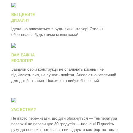
ВЫ ЦЕНИТЕ
ДИЗАЙН?
Ідеально вписуються в будь-який інтер'єр! Стильні
оборгевачі з будь-якими малюнками!
ВАМ ВАЖНА
ЕКОЛОГІЯ?
Завдяки своїй конструкції не спалюють кисень і не
підіймають пил, не сушать повітря. Абсолютно безпечний
для дітей і тварин. Пожежо- та вибухобезпечний.
УАС ЕСТЕМ?
Не варто переживати, що діти обожнуться — температура
поверхні не перевищує 80 градусів — цельсія! Піднесіть
руку до поверхні нагрівача, і ви відчуєте комфортне тепло,