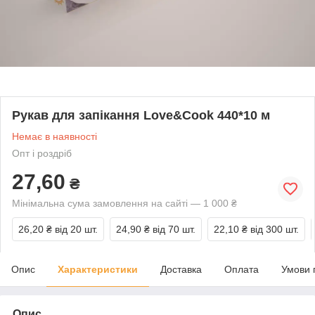
Рукав для запікання Love&Cook 440*10 м
Немає в наявності
Опт і роздріб
27,60
₴
Мінімальна сума замовлення на сайті — 1 000 ₴
26,20 ₴
від 20 шт.
24,90 ₴
від 70 шт.
22,10 ₴
від 300 шт.
Опис
Характеристики
Доставка
Оплата
Умови 
Опис