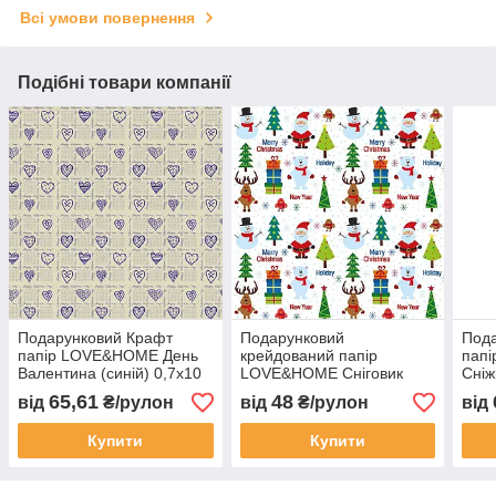
Всі умови повернення
Подібні товари компанії
Подарунковий Крафт
Подарунковий
Под
папір LOVE&HOME День
крейдований папір
пап
Валентина (синій) 0,7х10
LOVE&HOME Сніговик
Сніж
м 70 г/м² (1PAPPR116)
0,7х2 м 70 г/м²
(1P
65,61
48
від
₴/рулон
від
₴/рулон
від
(1PAPPR10)
Купити
Купити