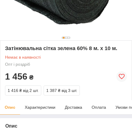
Затінювальна сітка зелена 60% 8 м. х 10 м.
Немає в наявності
Опт і роздріб
1 456
₴
1 416 ₴
від 2 шт.
1 387 ₴
від 3 шт.
Опис
Характеристики
Доставка
Оплата
Умови п
Опис