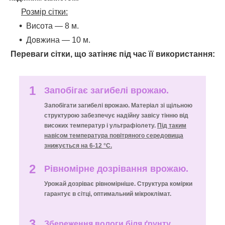
Розмір сітки:
Висота — 8 м.
Довжина — 10 м.
Переваги сітки, що затіняє під час її використання:
1
Запобігає загибелі врожаю.
Запобігати загибелі врожаю. Матеріал зі щільною
структурою забезпечує надійну завісу тінню від
високих температур і ультрафіолету.
Під таким
навісом температура повітряного середовища
знижується на 6-12 °C.
2
Рівномірне дозрівання врожаю.
Урожай дозріває рівномірніше. Структура комірки
гарантує в сітці, оптимальний мікроклімат.
3
Збереження вологи біля ґрунту.