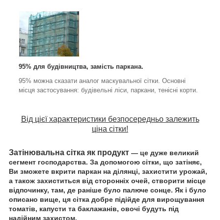
95% для будівництва, замість паркана.
95% можна сказати аналог маскувальної сітки. Основні
місця застосування: будівельні ліси, паркани, тенісні корти.
Від цієї характеристики безпосередньо залежить
ціна сітки!
Затінювальна сітка як продукт
— це дуже великий
сегмент господарства. За допомогою сітки, що затіняє,
Ви зможете вкрити паркан на ділянці, захистити урожай,
а також захиститься від сторонніх очей, створити місце
відпочинку, там, де раніше було палюче сонце.
Як і було
описано вище, ця сітка добре підійде для вирощування
томатів, капусти та баклажанів, овочі будуть під
надійним захистом.