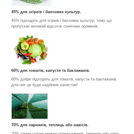
45% для огірків і бахчових культур.
45% підходить для огірків і бахчових культур, тому що
пропускає великий відсоток сонячних променів.
60% для томатів, капусти та баклажанів.
60% добре підходить для томатів, капусти та баклажанів,
для них це буде надійним захистом!
70% для парників, теплиць або навісів.
70% такою сіткою можна укрити парник, теплицю або навіс.