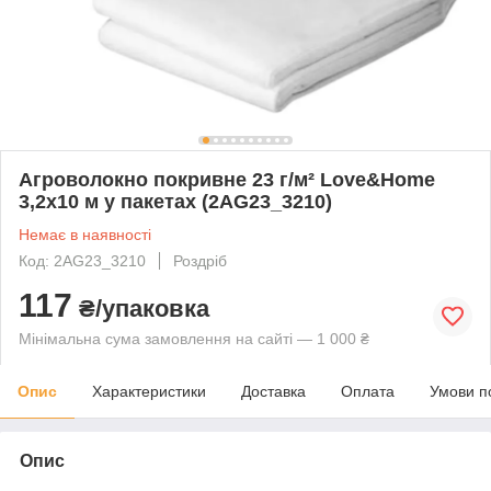
Агроволокно покривне 23 г/м² Love&Home
3,2х10 м у пакетах (2AG23_3210)
Немає в наявності
Код: 2AG23_3210
Роздріб
117
₴/упаковка
Мінімальна сума замовлення на сайті — 1 000 ₴
Опис
Характеристики
Доставка
Оплата
Умови п
Опис