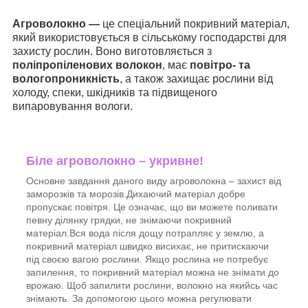
Агроволокно —
це спеціальний покривний матеріал,
який використовується в сільському господарстві для
захисту рослин. Воно виготовляється з
поліпропіленових волокон
, має
повітро- та
вологопроникність
, а також захищає рослини від
холоду, спеки, шкідників та підвищеного
випаровування вологи.
Біле агроволокно – укривне!
Основне завдання даного виду агроволокна – захист від
заморозків та морозів.Дихаючий матеріал добре
пропускає повітря. Це означає, що ви можете поливати
певну ділянку грядки, не знімаючи покривний
матеріал.Вся вода після дощу потрапляє у землю, а
покривний матеріал швидко висихає, не притискаючи
під своєю вагою рослини. Якщо рослина не потребує
запилення, то покривний матеріал можна не знімати до
врожаю. Щоб запилити рослини, волокно на якийсь час
знімають. За допомогою цього можна регулювати