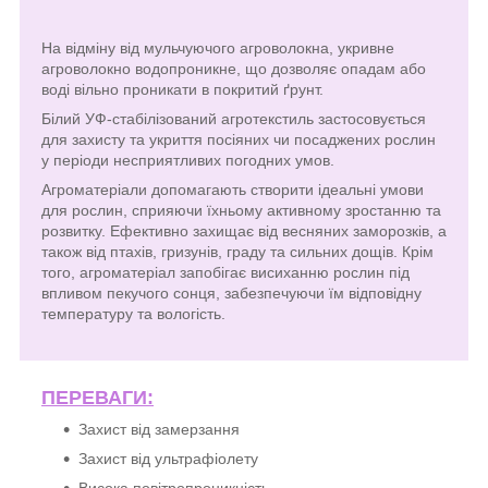
На відміну від мульчуючого агроволокна, укривне
агроволокно водопроникне, що дозволяє опадам або
воді вільно проникати в покритий ґрунт.
Білий УФ-стабілізований агротекстиль застосовується
для захисту та укриття посіяних чи посаджених рослин
у періоди несприятливих погодних умов.
Агроматеріали допомагають створити ідеальні умови
для рослин, сприяючи їхньому активному зростанню та
розвитку. Ефективно захищає від весняних заморозків, а
також від птахів, гризунів, граду та сильних дощів. Крім
того, агроматеріал запобігає висиханню рослин під
впливом пекучого сонця, забезпечуючи їм відповідну
температуру та вологість.
ПЕРЕВАГИ:
Захист від замерзання
Захист від ультрафіолету