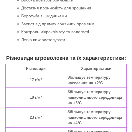
Висока повітропроникність
Достатня проникність для зрошення
Боротьба зі шкідниками
Захист від прямих сонячних променів
Контроль мікроклімату та вологості
Легко використовувати
Різновиди агроволокна та їх характеристики:
Різновиди
Характеристики
Збільшує температуру
17 г/м²
населення на +2°C
Збільшує температуру
19 г/м²
навколишнього середовища
на +3°C.
Збільшує температуру
23 г/м²
навколишнього середовища
на +4°C.
Збільшує температуру