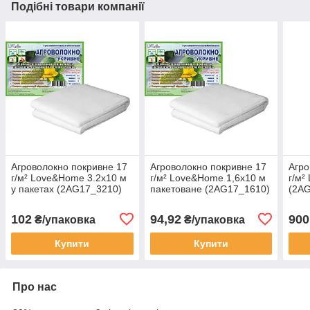
Подібні товари компанії
Агроволокно покривне 17
Агроволокно покривне 17
Агро
г/м² Love&Home 3.2х10 м
г/м² Love&Home 1,6х10 м
г/м²
у пакетах (2AG17_3210)
пакетоване (2AG17_1610)
(2A
102
94,92
900
₴/упаковка
₴/упаковка
Купити
Купити
Про нас