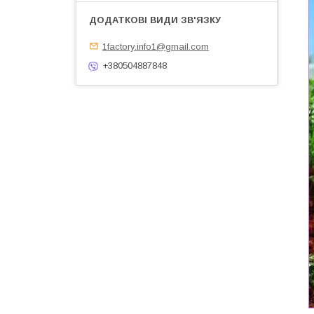
1factory.info1@gmail.com
+380504887848