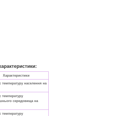
характеристики:
Характеристики
є температуру населення на
є температуру
шнього середовища на
є температуру