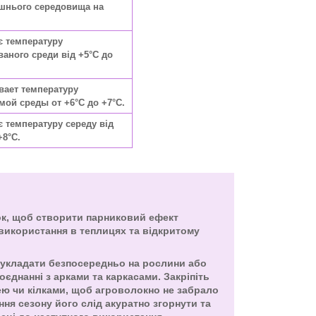
шнього середовища на
є температуру
аного среди від +5°C до
вает температуру
ой среды от +6°C до +7°C.
 температуру середу від
+8°C.
ок, щоб створити парниковий ефект
використання в теплицях та відкритому
укладати безпосередньо на рослини або
єднанні з арками та каркасами. Закріпіть
ею чи кілками, щоб агроволокно не забрало
ення сезону його слід акуратно згорнути та