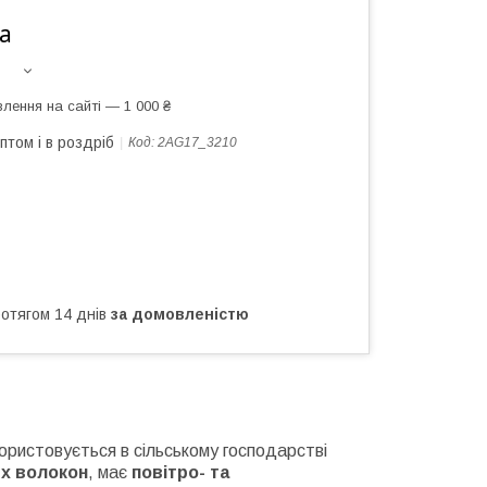
а
лення на сайті — 1 000 ₴
птом і в роздріб
Код:
2AG17_3210
ротягом 14 днів
за домовленістю
користовується в сільському господарстві
их волокон
, має
повітро- та