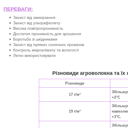
ПЕРЕВАГИ:
Захист від замерзання
Захист від ультрафіолету
Висока повітропроникність
Достатня проникність для зрошення
Боротьба зі шкідниками
Захист від прямих сонячних променів
Контроль мікроклімату та вологості
Легко використовувати
Різновиди агроволокна та їх 
Різновиди
Збільшу
17 г/м²
+2°C
Збільшу
19 г/м²
навколи
+3°C.
Збільшу