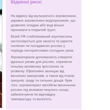
Відмінні риси:
На відміну від мульчуючого агроволокна,
укривне агроволокно водопроникне, що
дозволяє опадам або воді вільно
проникати в покритий ґрунт.
Білий УФ-стабілізований агротекстиль
застосовується для захисту та укриття
посіяних чи посаджених рослин у
періоди несприятливих погодних умов.
Агроматеріали допомагають створити
ідеальні умови для рослин, сприяючи
їхньому активному зростанню та
розвитку. Ефективно захищає від
весняних заморозків, а також від птахів,
гризунів, граду та сильних дощів. Крім
того, агроматеріал запобігає висиханню
рослин під впливом пекучого сонця,
забезпечуючи їм відповідну
температуру та вологість.