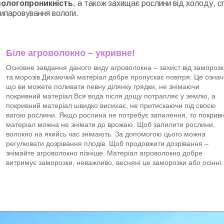
вологопроникність
, а також захищає рослини від холоду, с
випаровування вологи.
Біле агроволокно – укривне!
Основне завдання даного виду агроволокна – захист від заморозк
та морозів.Дихаючий матеріал добре пропускає повітря. Це означ
що ви можете поливати певну ділянку грядки, не знімаючи
покривний матеріал.Вся вода після дощу потрапляє у землю, а
покривний матеріал швидко висихає, не притискаючи під своєю
вагою рослини. Якщо рослина не потребує запилення, то покрив
матеріал можна не знімати до врожаю. Щоб запилити рослини,
волокно на якийсь час знімають. За допомогою цього можна
регулювати дозрівання плодів. Щоб продовжити дозрівання –
знімайте агроволокно пізніше. Матеріал агроволокно добре
витримує заморозки, неважливо, весняні це заморозки або осінні.