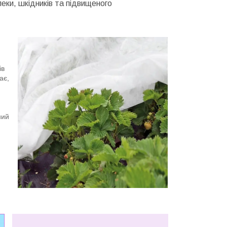
пеки, шкідників та підвищеного
ів
ає,
ний