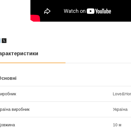
арактеристики
Основні
иробник
Love&Ho
раїна виробник
Україна
Довжина
10 м