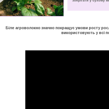
зберігати у сухому м
Біле агроволокно значно покращує умови росту росл
використовують у всі п