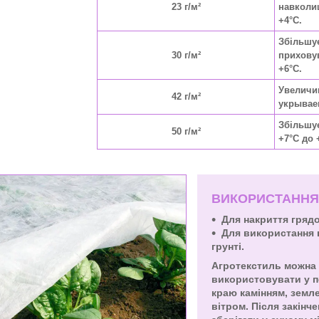
23 г/м²
навколи
+4°C.
Збільшу
30 г/м²
приховув
+6°C.
Увеличи
42 г/м²
укрываем
Збільшує
50 г/м²
+7°C до 
ВИКОРИСТАННЯ
Для накриття гряд
Для використання 
грунті.
Агротекстиль можна 
використовувати у по
краю камінням, земл
вітром. Після закінч