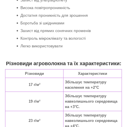
Захист від ультрафіолету
Висока повітропроникність
Достатня проникність для зрошення
Боротьба зі шкідниками
Захист від прямих сонячних променів
Контроль мікроклімату та вологості
Легко використовувати
Різновиди агроволокна та їх характеристики:
Різновиди
Характеристики
Збільшує температуру
17 г/м²
населення на +2°C
Збільшує температуру
19 г/м²
навколишнього середовища
на +3°C.
Збільшує температуру
23 г/м²
навколишнього середовища
на +4°C.