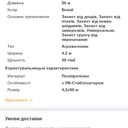
Довжина
50 м
Колір
Білий
Основне призначення
Захист від дощів, Захист від
птахів, Захист від комах-
шкідників, Захист від
заморозків, Універсальне,
Захист грунту від
пересихання
Тип
Агроволокно
Ширина
4.2 м
Щільність
30 г/м2
Користувальницькі характеристики
Матеріал
Поліпропілен
Особливості
з УФ-Стабілізатором
Розмір
4,2х50 м
Приховати
Умови доставки