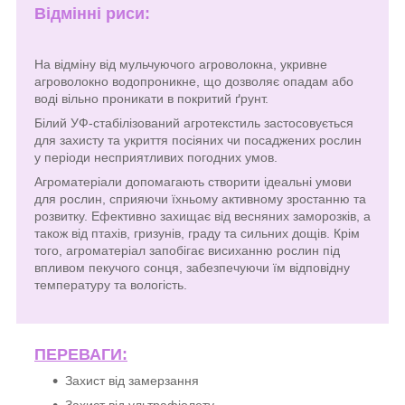
Відмінні риси:
На відміну від мульчуючого агроволокна, укривне
агроволокно водопроникне, що дозволяє опадам або
воді вільно проникати в покритий ґрунт.
Білий УФ-стабілізований агротекстиль застосовується
для захисту та укриття посіяних чи посаджених рослин
у періоди несприятливих погодних умов.
Агроматеріали допомагають створити ідеальні умови
для рослин, сприяючи їхньому активному зростанню та
розвитку. Ефективно захищає від весняних заморозків, а
також від птахів, гризунів, граду та сильних дощів. Крім
того, агроматеріал запобігає висиханню рослин під
впливом пекучого сонця, забезпечуючи їм відповідну
температуру та вологість.
ПЕРЕВАГИ:
Захист від замерзання