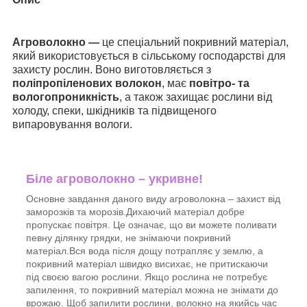
Агроволокно —
це спеціальний покривний матеріал,
який використовується в сільському господарстві для
захисту рослин. Воно виготовляється з
поліпропіленових волокон
, має
повітро- та
вологопроникність
, а також захищає рослини від
холоду, спеки, шкідників та підвищеного
випаровування вологи.
Біле агроволокно – укривне!
Основне завдання даного виду агроволокна – захист від
заморозків та морозів.Дихаючий матеріал добре
пропускає повітря. Це означає, що ви можете поливати
певну ділянку грядки, не знімаючи покривний
матеріал.Вся вода після дощу потрапляє у землю, а
покривний матеріал швидко висихає, не притискаючи
під своєю вагою рослини. Якщо рослина не потребує
запилення, то покривний матеріал можна не знімати до
врожаю. Щоб запилити рослини, волокно на якийсь час