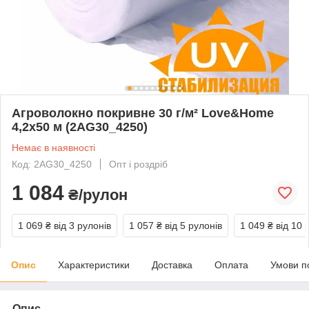
Агроволокно покривне 30 г/м² Love&Home
4,2х50 м (2AG30_4250)
Немає в наявності
Код: 2AG30_4250
Опт і роздріб
1 084
₴/рулон
1 069 ₴
від 3 рулонів
1 057 ₴
від 5 рулонів
1 049 ₴
від 10 
Опис
Характеристики
Доставка
Оплата
Умови п
Опис