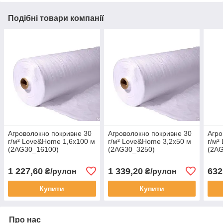
Подібні товари компанії
Агроволокно покривне 30
Агроволокно покривне 30
Агро
г/м² Love&Home 1,6х100 м
г/м² Love&Home 3,2х50 м
г/м²
(2AG30_16100)
(2AG30_3250)
(2A
1 227,60
1 339,20
632
₴/рулон
₴/рулон
Купити
Купити
Про нас