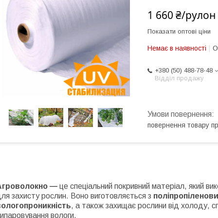
1 660 ₴/рулон
Показати оптові ціни
Немає в наявності
О
+380 (50) 488-78-48
Відділ продажу
повернення товару п
Агроволокно —
це спеціальний покривний матеріал, який ви
ля захисту рослин. Воно виготовляється з
поліпропіленов
вологопроникність
, а також захищає рослини від холоду, с
випаровування вологи.