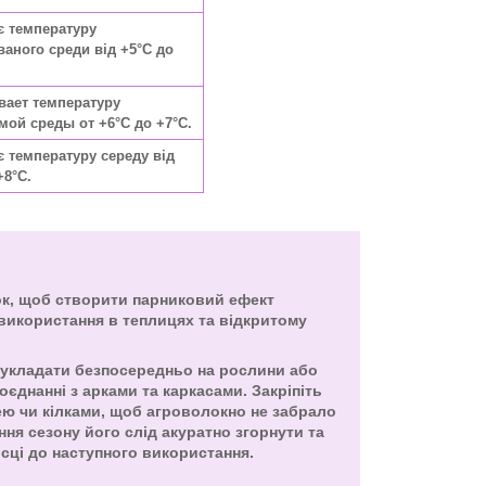
є температуру
аного среди від +5°C до
вает температуру
ой среды от +6°C до +7°C.
 температуру середу від
+8°C.
ок, щоб створити парниковий ефект
використання в теплицях та відкритому
укладати безпосередньо на рослини або
єднанні з арками та каркасами. Закріпіть
ею чи кілками, щоб агроволокно не забрало
ення сезону його слід акуратно згорнути та
ісці до наступного використання.