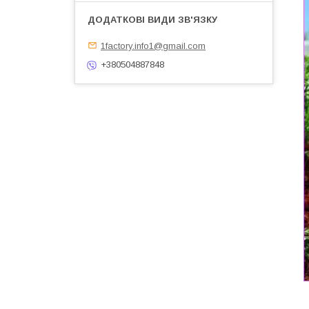
1factory.info1@gmail.com
+380504887848