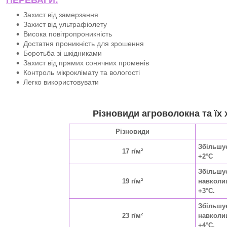
Захист від замерзання
Захист від ультрафіолету
Висока повітропроникність
Достатня проникність для зрошення
Боротьба зі шкідниками
Захист від прямих сонячних променів
Контроль мікроклімату та вологості
Легко використовувати
Різновиди агроволокна та їх 
Різновиди
Збільшу
17 г/м²
+2°C
Збільшу
19 г/м²
навколи
+3°C.
Збільшу
23 г/м²
навколи
+4°C.