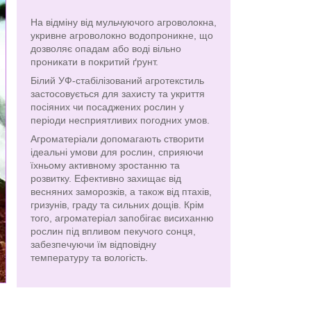
На відміну від мульчуючого агроволокна,
укривне агроволокно водопроникне, що
дозволяє опадам або воді вільно
проникати в покритий ґрунт.
Білий УФ-стабілізований агротекстиль
застосовується для захисту та укриття
посіяних чи посаджених рослин у
періоди несприятливих погодних умов.
Агроматеріали допомагають створити
ідеальні умови для рослин, сприяючи
їхньому активному зростанню та
розвитку. Ефективно захищає від
весняних заморозків, а також від птахів,
гризунів, граду та сильних дощів. Крім
того, агроматеріал запобігає висиханню
рослин під впливом пекучого сонця,
забезпечуючи їм відповідну
температуру та вологість.