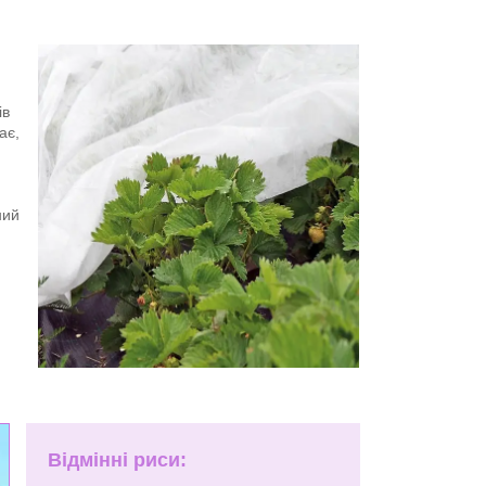
ів
ає,
ний
Відмінні риси: