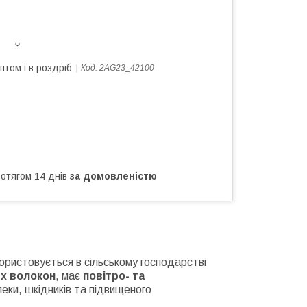
птом і в роздріб
Код:
2AG23_42100
ротягом 14 днів
за домовленістю
користовується в сільському господарстві
их волокон
, має
повітро- та
пеки, шкідників та підвищеного