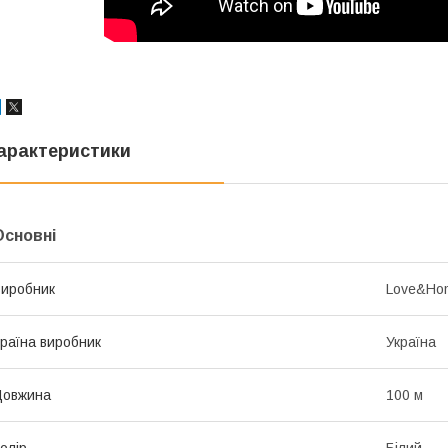
арактеристики
Основні
иробник
Love&Ho
раїна виробник
Україна
Довжина
100 м
олір
Білий