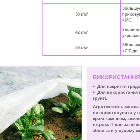
Збільшу
30 г/м²
приховув
+6°C.
Увеличи
42 г/м²
укрываем
Збільшує
50 г/м²
+7°C до 
ВИКОРИСТАННЯ
Для накриття гряд
Для використання 
грунті.
Агротекстиль можна 
використовувати у по
краю камінням, земл
вітром. Після закінч
зберігати у сухому м