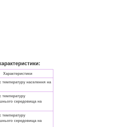
характеристики:
Характеристики
є температуру населення на
є температуру
шнього середовища на
є температуру
шнього середовища на