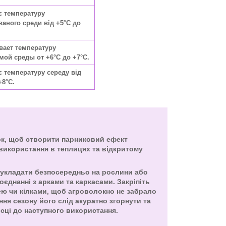
є температуру
аного среди від +5°C до
вает температуру
ой среды от +6°C до +7°C.
 температуру середу від
+8°C.
ок, щоб створити парниковий ефект
використання в теплицях та відкритому
укладати безпосередньо на рослини або
єднанні з арками та каркасами. Закріпіть
ею чи кілками, щоб агроволокно не забрало
ення сезону його слід акуратно згорнути та
ісці до наступного використання.