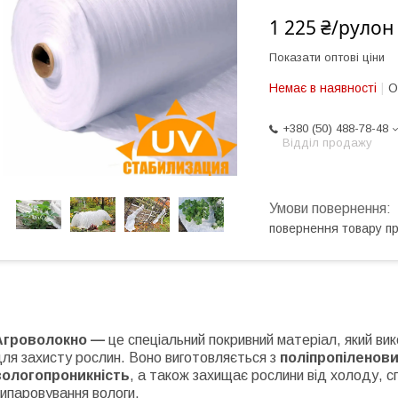
1 225 ₴/рулон
Показати оптові ціни
Немає в наявності
О
+380 (50) 488-78-48
Відділ продажу
повернення товару п
Агроволокно —
це спеціальний покривний матеріал, який ви
ля захисту рослин. Воно виготовляється з
поліпропіленов
вологопроникність
, а також захищає рослини від холоду, с
випаровування вологи.