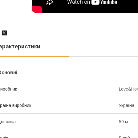
арактеристики
Основні
иробник
Love&Ho
раїна виробник
Україна
Довжина
50 м
олір
Білий