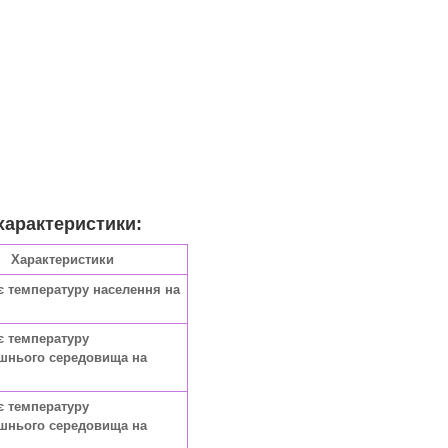
характеристики:
Характеристики
є температуру населення на
є температуру
шнього середовища на
є температуру
шнього середовища на