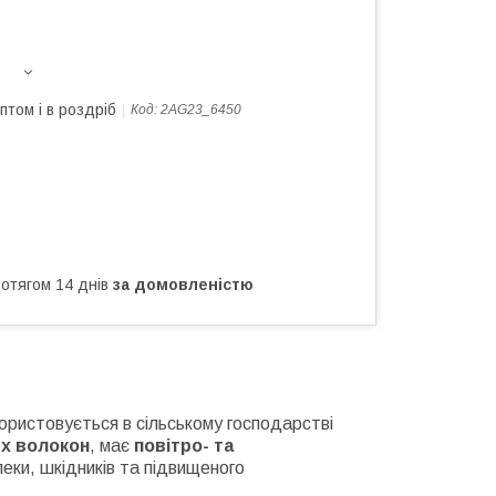
птом і в роздріб
Код:
2AG23_6450
ротягом 14 днів
за домовленістю
користовується в сільському господарстві
их волокон
, має
повітро- та
пеки, шкідників та підвищеного