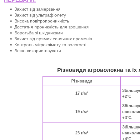
Захист від замерзання
Захист від ультрафіолету
Висока повітропроникність
Достатня проникність для зрошення
Боротьба зі шкідниками
Захист від прямих сонячних променів
Контроль мікроклімату та вологості
Легко використовувати
Різновиди агроволокна та їх 
Різновиди
Збільшу
17 г/м²
+2°C
Збільшу
19 г/м²
навколи
+3°C.
Збільшу
23 г/м²
навколи
+4°C.