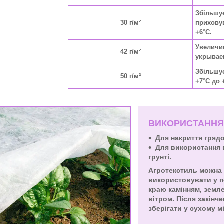
Збільшу
30 г/м²
приховув
+6°C.
Увеличи
42 г/м²
укрываем
Збільшує
50 г/м²
+7°C до 
ВИКОРИСТАННЯ
Для накриття гряд
Для використання 
грунті.
Агротекстиль можна 
використовувати у по
краю камінням, земл
вітром. Після закінч
зберігати у сухому м