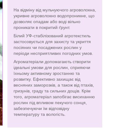
На відміну від мульчуючого агроволокна,
укривне агроволокно водопроникне, що
дозволяє опадам або воді вільно
проникати в покритий ґрунт.
Білий УФ-стабілізований агротекстиль
застосовується для захисту та укриття
посіяних чи посаджених рослин у
періоди несприятливих погодних умов.
Агроматеріали допомагають створити
ідеальні умови для рослин, сприяючи
їхньому активному зростанню та
розвитку. Ефективно захищає від
весняних заморозків, а також від птахів,
гризунів, граду та сильних дощів. Крім
того, агроматеріал запобігає висиханню
рослин під впливом пекучого сонця,
забезпечуючи їм відповідну
температуру та вологість.