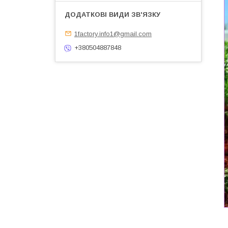
1factory.info1@gmail.com
+380504887848