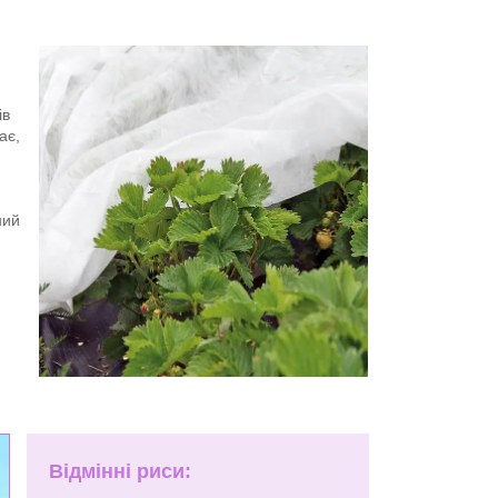
ів
ає,
ний
Відмінні риси: