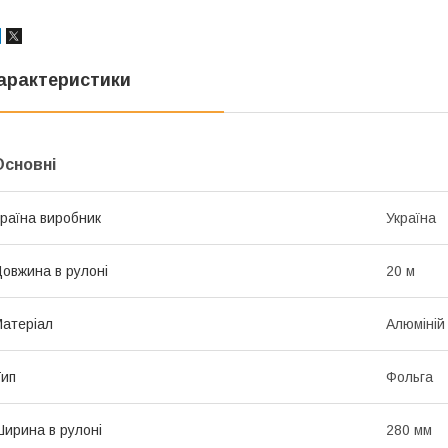
арактеристики
Основні
раїна виробник
Україна
овжина в рулоні
20 м
атеріал
Алюміній
ип
Фольга
ирина в рулоні
280 мм