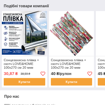
Подібні товари компанії
Сонцезахисна плівка +
Сонцезахисна плівка +
Сонц
скотч LOVE&HOME
скотч LOVE&HOME
ско
100х270 см 20 мкм
100х270 см 20 мкм
100х
(LH100270R)
(LH100270R)
(LH
30,87
40
45
₴
₴/рулон
38,59 ₴
Купити
Купити
Про нас