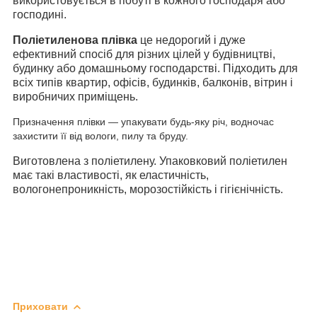
використовується в побуті в кожного господаря або
господині.
Поліетиленова плівка
це недорогий і дуже
ефективний спосіб для різних цілей у будівництві,
будинку або домашньому господарстві. Підходить для
всіх типів квартир, офісів, будинків, балконів, вітрин і
виробничих приміщень.
Призначення плівки — упакувати будь-яку річ, водночас
захистити її від вологи, пилу та бруду.
Виготовлена з поліетилену. Упаковковий поліетилен
має такі властивості, як еластичність,
вологонепроникність, морозостійкість і гігієнічність.
Приховати