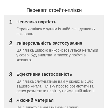
Переваги стрейтч-плівки
1
Невелика вартість
Стрейч-плівка є одним із найбільш дешевих
паковань.
2
Універсальність застосування
Ця плівка широко використовується не тільки
у сфері будівництва, а також у побуті в
кожного.
3
Ефективна застосовність
Ця плівка слугуватиме вам у різних місцях
вашого житла. Плівку просто розмістити та
легко розмістити навіть у найменшій щілині.
4
Якісний матеріал
Не піддається негативному впливу