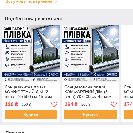
Всі умови повернення
Подібні товари компанії
Сонцезахисна плівка
Сонцезахисна плівка
Сонц
КОМФОРТНИЙ ДІМ (2
КОМФОРТНИЙ ДІМ (3
КОМ
вікна) 70х550 см 45 мкм
вікна) 70х800 см 45 мкм
вікн
(KD70550)
(KD70800)
(KD7
120
164
174
₴
₴
150 ₴
205 ₴
Купити
Купити