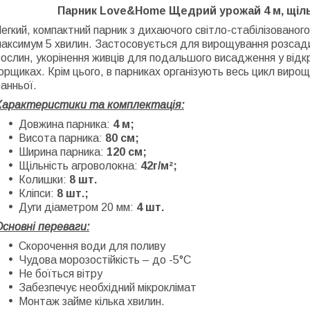
Парник Love&Home Щедрий урожай 4 м, щільн
егкий, компактний парник з дихаючого світло-стабілізовано
аксимум 5 хвилин. Застосовується для вирощування розсади 
ослин, укорінення живців для подальшого висадження у від
орщиках. Крім цього, в парниках організують весь цикл вирощу
анньої.
Характеристики та комплектація:
Довжина парника:
4 м;
Висота парника:
80 см;
Ширина парника:
120 см;
Щільність агроволокна:
42г/м²;
Колишки:
8 шт.
Кліпси:
8 шт.;
Дуги діаметром 20 мм:
4 шт.
Основні переваги:
Скорочення води для поливу
Чудова морозостійкість – до -5°С
Не боїться вітру
Забезпечує необхідний мікроклімат
Монтаж займе кілька хвилин.