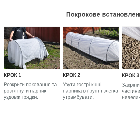
Покрокове встановленн
КРОК 1
КРОК 2
КРОК 3
Розкрити паковання та
Узути гострі кінці
Закріпи
розтягнути парник
парника в ґрунт і злегка
частини
уздовж грядки.
утрамбувати.
невелик