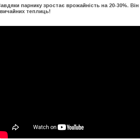
Завдяки парнику зростає врожайність на 20-30%. Ві
звичайних теплиць!