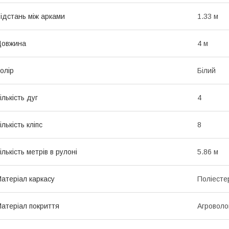
ідстань між арками
1.33 м
Довжина
4 м
олір
Білий
ількість дуг
4
ількість кліпс
8
ількість метрів в рулоні
5.86 м
атеріал каркасу
Поліесте
атеріал покриття
Агроволо