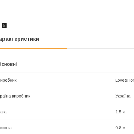
арактеристики
Основні
иробник
Love&Ho
раїна виробник
Україна
ага
1.5 кг
исота
0.8 м