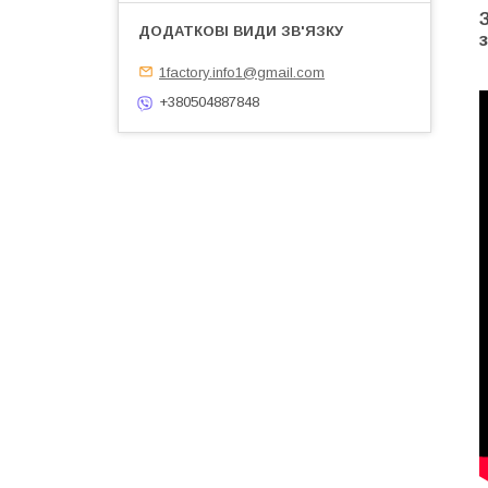
1factory.info1@gmail.com
+380504887848