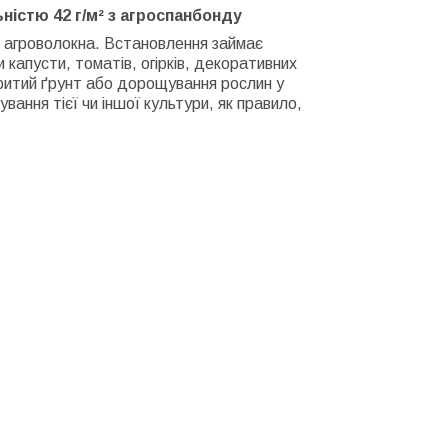
істю 42 г/м² з агроспанбонду
го агроволокна. Встановлення займає
капусти, томатів, огірків, декоративних
критий ґрунт або дорощування рослин у
вання тієї чи іншої культури, як правило,