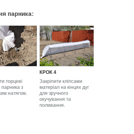
я парника:
КРОК 4
ти торцеві
Закріпити кліпсами
 парника з
матеріал на кінцях дуг
им натягом.
для зручного
окучування та
поливання.