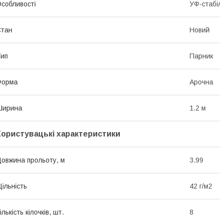
собливості
УФ-стабі
Стан
Новий
ип
Парник
Форма
Арочна
Ширина
1.2 м
Користувацькі характеристики
овжина прольоту, м
3.99
ільність
42 г/м2
ількість кілочків, шт.
8