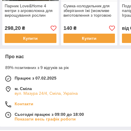
Парник Love&Home 4
Сумка-холодильник для
Под
метри з агроволокна для
зберігання їжі (можливе
пап
вирощування рослин
виготовлення з торговою
Ігра
маркою замовника),
(1P
220х330х200мм
298,20
140
₴
₴
від
Купити
Купити
Про нас
89% позитивних з 9 відгуків за рік
Працює з 07.02.2025
м. Сміла
вул. Мазура 24/4, Сміла, Україна
Контакти
Сьогодні працює з 09:00 до 18:00
Показати весь графік роботи