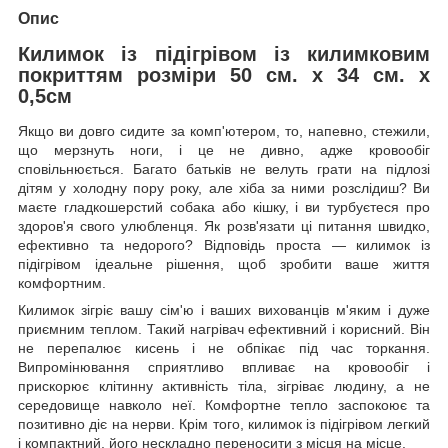
Опис
Килимок із підігрівом із килимковим
покриттям розміри 50 см. х 34 см. х
0,5см
Якщо ви довго сидите за комп'ютером, то, напевно, стежили,
що мерзнуть ноги, і це не дивно, адже кровообіг
сповільнюється. Багато батьків не велуть грати на підлозі
дітям у холодну пору року, але хіба за ними розслідиш? Ви
маєте гладкошерстий собака або кішку, і ви турбуєтеся про
здоров'я свого улюбленця. Як розв'язати ці питання швидко,
ефективно та недорого? Відповідь проста —
килимок із
підігрівом
ідеальне рішення, щоб зробити ваше життя
комфортним.
Килимок
зігріє вашу сім'ю і ваших вихованців м'яким і дуже
приємним теплом. Такий
нагрівач
ефективний і корисний. Він
не перепалює кисень і не обпікає під час торкання.
Випромінювання сприятливо впливає на кровообіг і
прискорює клітинну активність тіла, зігріває людину, а не
середовище навколо неї. Комфортне тепло заспокоює та
позитивно діє на нерви. Крім того,
килимок із підігрівом
легкий
і компактний, його нескладно переносити з місця на місце.