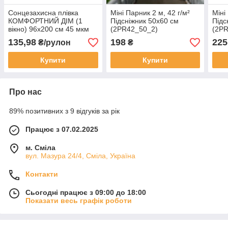
Сонцезахисна плівка
Міні Парник 2 м, 42 г/м²
Міні
КОМФОРТНИЙ ДІМ (1
Підсніжник 50х60 см
Підс
вікно) 96х200 см 45 мкм
(2PR42_50_2)
(2P
(KD96200)
135,98
198
225
₴/рулон
₴
Купити
Купити
Про нас
89% позитивних з 9 відгуків за рік
Працює з 07.02.2025
м. Сміла
вул. Мазура 24/4, Сміла, Україна
Контакти
Сьогодні працює з 09:00 до 18:00
Показати весь графік роботи