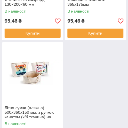
130×200×60 мм
365х175мм
В наявності
В наявності
95,46
95,46
₴
₴
Купити
Купити
Літня сумка (пляжна)
500х360х150 мм, з ручкою
канатом (х/б тканина) на
блискавці з внутрішньою
В наявності
кишенею, принт у