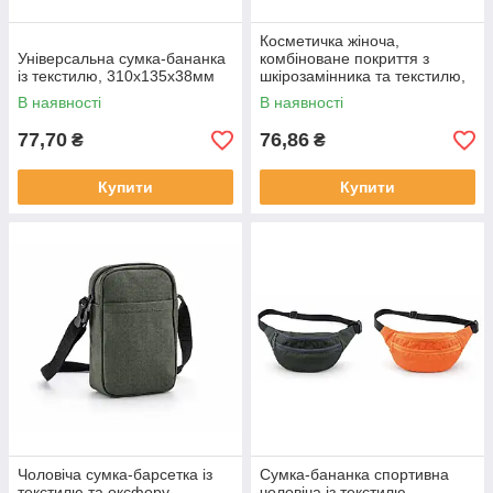
Косметичка жіноча,
Універсальна сумка-бананка
комбіноване покриття з
із текстилю, 310х135х38мм
шкірозамінника та текстилю,
220×150 мм
В наявності
В наявності
77,70
76,86
₴
₴
Купити
Купити
Чоловіча сумка-барсетка із
Сумка-бананка спортивна
текстилю та оксфору,
чоловіча із текстилю,