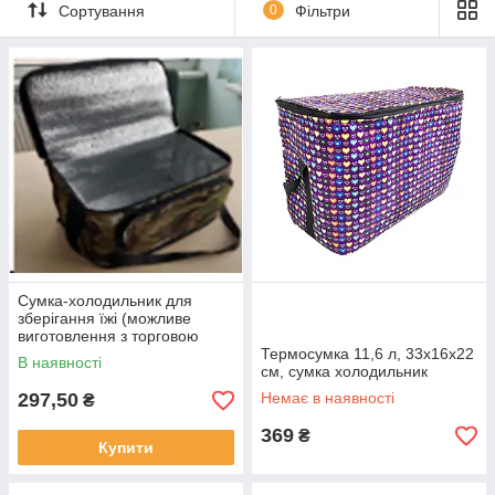
✅ Сумки-холодильники різних обʼємів — від 5 до 50+ літрів
Сортування
0
Фільтри
✅ Моделі з ременями, ручками, зовнішніми кишенями
✅ М'які, жорсткі, складані варіанти
✅ Стильні кольори та сучасний дизайн
✅ Варіанти з місцем під акумулятори холоду 🧊🔋
Чудово підходять для:
— 🌳 Пікніків і кемпінгу
— 🚗 Поїздок авто
— 🏖️ Відпочинку на пляжі
— 🛍️ Покупок продуктів у спеку
Сумка-холодильник для
зберігання їжі (можливе
виготовлення з торговою
маркою замовника),
Термосумка 11,6 л, 33x16x22
В наявності
220х330х200мм
см, сумка холодильник
297,50
Немає в наявності
₴
369
₴
Купити