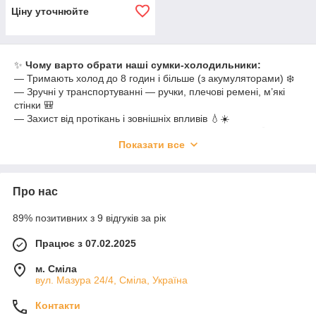
Ціну уточнюйте
✨
Чому варто обрати наші сумки-холодильники:
— Тримають холод до 8 годин і більше (з акумуляторами) ❄️
— Зручні у транспортуванні — ручки, плечові ремені, м’які
стінки 🎒
— Захист від протікань і зовнішніх впливів 💧☀️
— Практичні для дорослих, дітей, туристів і дачників 🧳
Показати все
— Економія — можна не купувати лід або одноразові
холодильники 🧃
💚 У
Першому магазині корисних товарів
ми зібрали
Про нас
якісні сумки-холодильники
, які служать довго й надійно. Це
не просто аксесуар, а
ваш особистий мобільний
89% позитивних з 9 відгуків за рік
холодильник
!
🛒 Замовляйте — і беріть із собою холодок у будь-яку спеку!
Працює з 07.02.2025
м. Сміла
вул. Мазура 24/4, Сміла, Україна
Контакти