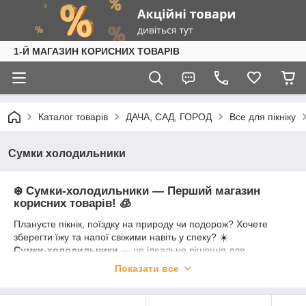
1-Й МАГАЗИН КОРИСНИХ ТОВАРІВ
Каталог товарів
ДАЧА, САД, ГОРОД
Все для пікніку
Сумки холодильники
❄️
Сумки-холодильники — Перший магазин
корисних товарів!
🧊
Плануєте пікнік, поїздку на природу чи подорож? Хочете
зберегти їжу та напої свіжими навіть у спеку? ☀️
Сумки-холодильники
— це ідеальне рішення для
зберігання продуктів у дорозі! Вони легкі, зручні, компактні та
Показати все
ефективно тримають температуру протягом кількох годин.
У нашому асортименті: