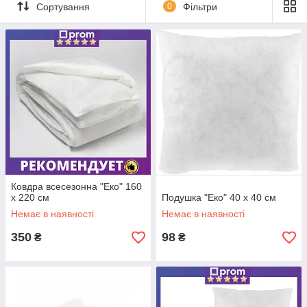
— з наповнювачами: холлофайбер, бамбук, лебединий пух,
Сортування
0
Фільтри
гречка, шерсть
— м'які, середні, пружні — для сну на спині, боці чи животі
🧺
Ковдри
:
— зимові, демісезонні, літні
— легкі та теплі варіанти для будь-якого клімату
— з натуральними та синтетичними наповнювачами
(евкаліпт, бамбук, вовна, мікрофібра)
💤 Усі вироби добре тримають форму, мають гіпоалергенні
властивості та забезпечують оптимальну циркуляцію повітря.
Ковдра всесезонна "Еко" 160
х 220 см
Подушка "Еко" 40 х 40 см
Немає в наявності
Немає в наявності
350
98
₴
₴