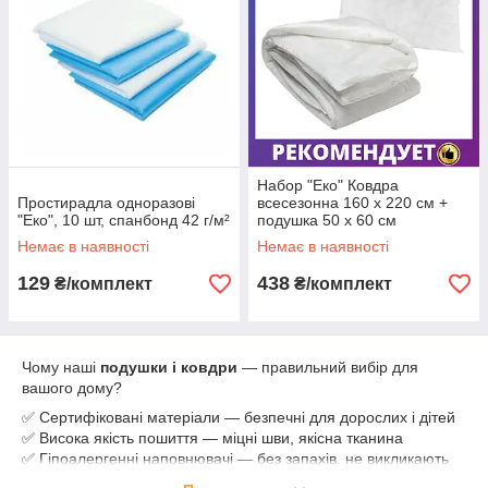
Набор "Еко" Ковдра
Простирадла одноразові
всесезонна 160 х 220 см +
"Еко", 10 шт, спанбонд 42 г/м²
подушка 50 х 60 см
Немає в наявності
Немає в наявності
129
438
₴/комплект
₴/комплект
Чому наші
подушки і ковдри
— правильний вибір для
вашого дому?
✅ Сертифіковані матеріали — безпечні для дорослих і дітей
✅ Висока якість пошиття — міцні шви, якісна тканина
✅ Гіпоалергенні наповнювачі — без запахів, не викликають
подразнень