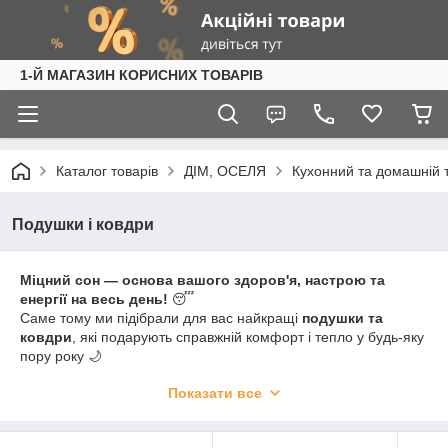
1-Й МАГАЗИН КОРИСНИХ ТОВАРІВ
Каталог товарів
ДІМ, ОСЕЛЯ
Кухонний та домашній 
Подушки і ковдри
Міцний сон — основа вашого здоров'я, настрою та
енергії на весь день!
😴
Саме тому ми підібрали для вас найкращі
подушки та
ковдри
, які подарують справжній комфорт і тепло у будь-яку
пору року 🌙
У нашому каталозі ви знайдете:
Показати все
🛌
Подушки
:
— класичні, ортопедичні, анатомічні