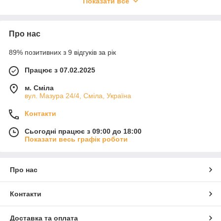
Показати все
✅ Доступні розміри: 50×70, 70×70, 140×205, 200×220 тощо
✅ Естетичний вигляд — підходять до будь-якого інтер’єру
📦 Швидка доставка по Україні
Про нас
📞 Консультація щодо вибору типу подушки або ковдри
🎁 Подарункове пакування на запит
89% позитивних з 9 відгуків за рік
🎉 Часті знижки на комплекти
Подаруйте собі комфортний сон і повноцінний відпочинок
Працює з 07.02.2025
уже сьогодні 💤
м. Сміла
Перший магазин корисних товарів
— все для затишного
вул. Мазура 24/4, Сміла, Україна
життя вдома 🏠💖
Контакти
Сьогодні працює з 09:00 до 18:00
Показати весь графік роботи
Про нас
Контакти
Доставка та оплата