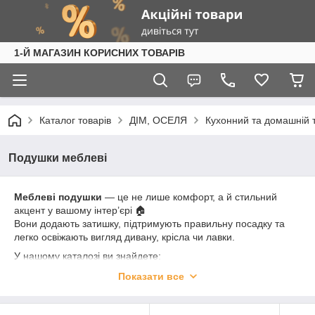
1-Й МАГАЗИН КОРИСНИХ ТОВАРІВ
Каталог товарів
ДІМ, ОСЕЛЯ
Кухонний та домашній 
Подушки меблеві
Меблеві подушки
— це не лише комфорт, а й стильний
акцент у вашому інтер’єрі 🏠
Вони додають затишку, підтримують правильну посадку та
легко освіжають вигляд дивану, крісла чи лавки.
У нашому каталозі ви знайдете:
🪑
Декоративні подушки для диванів і крісел
— знімні
Показати все
чохли, різні форми та кольори
🛏️
Подушки для лавок, стільців, пуфів
— м’які, зручні, зі