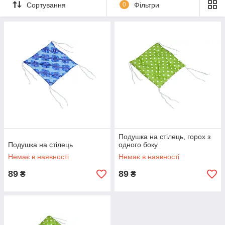
шнурками або липучками
Сортування
0
Фільтри
🧵
Наповнювачі
— холлофайбер, синтепух, пінополіуретан,
гречане лушпиння
🌿
Матеріали
— бавовна, мікрофібра, рогожка, гобелен,
велюр, водонепроникні тканини
Є моделі для
вулиці, балкона, саду та альтанок
, а також
для кухонних куточків.
Подушка на стілець, горох з
Подушка на стілець
одного боку
Немає в наявності
Немає в наявності
89
89
₴
₴