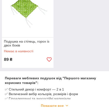
Подушка на стілець, горох із
двох боків
Немає в наявності
89
₴
Переваги меблевих подушок від "Першого магазину
корисних товарів":
✅ Стильний декор і комфорт — 2 в 1
✅ Величезний вибір кольорів, розмірів і форм
✅ Гіпоалергенні та зносостійкі матеріали
✅ Знімні чохли — легко прати та доглядати
Показати все
✅ Підходять до будь-якого інтер'єру: від мінімалізму до бохо