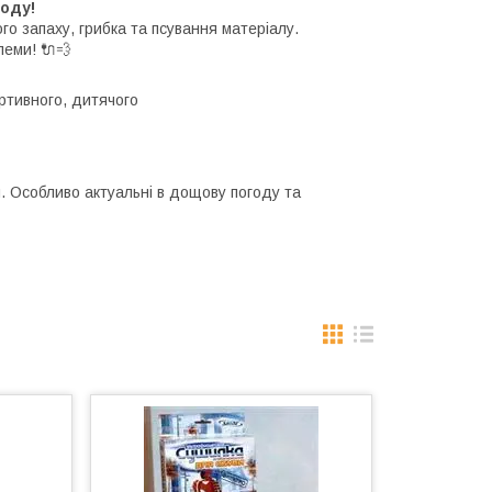
году!
о запаху, грибка та псування матеріалу.
леми! 🔌💨
ртивного, дитячого
й. Особливо актуальні в дощову погоду та