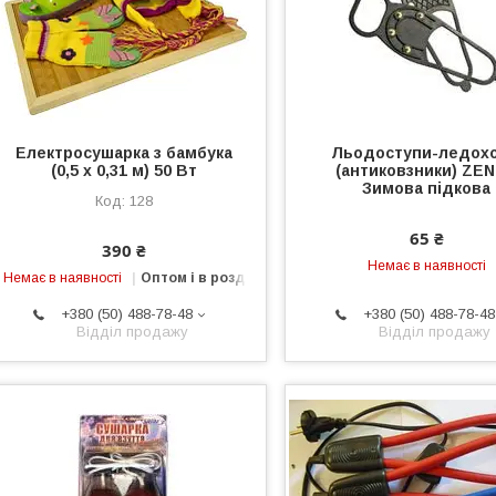
Електросушарка з бамбука
Льодоступи-ледох
(0,5 х 0,31 м) 50 Вт
(антиковзники) ZE
Зимова підкова
128
65 ₴
390 ₴
Немає в наявності
Немає в наявності
Оптом і в роздріб
+380 (50) 488-78-48
+380 (50) 488-78-48
Відділ продажу
Відділ продажу