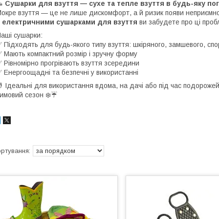
👟
Сушарки для взуття — сухе та тепле взуття в будь-яку по
окре взуття — це не лише дискомфорт, а й ризик появи неприємног
З
електричними сушарками для взуття
ви забудете про ці проб
аші сушарки:
 Підходять для будь-якого типу взуття: шкіряного, замшевого, спо
 Мають компактний розмір і зручну форму
 Рівномірно прогрівають взуття зсередини
 Енергоощадні та безпечні у використанні
 Ідеальні для використання вдома, на дачі або під час подороже
имовий сезон ❄️☔