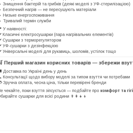
 Знищення бактерій та грибків (деякі моделі з УФ-стерилізацією)
 Безпечний нагрів — не пересушують матеріали
 Низьке енергоспоживання
 Тривалий термін служби
 У наявності:
️ Класичні електросушарки (пара нагрівальних елементів)
️ Сушарки з терморегулятором
️ УФ-сушарки з дезінфекцією
️ Універсальні моделі для рукавиць, шоломів, устілок тощо
🛒
Перший магазин корисних товарів — збережи взут
 Доставка по Україні день у день
 Консультації щодо вибору моделі за типом взуття чи потребами
 Зручна оплата, чесна ціна, тільки перевірені бренди
е чекайте, поки взуття зіпсується — подбайте про
комфорт та гіг
бирайте сушарки для всієї родини 👨‍👩‍👧‍👦