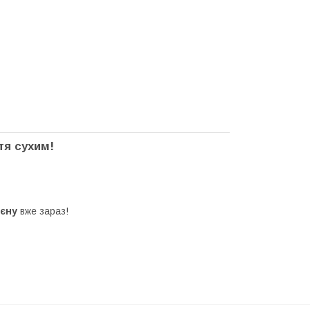
тя сухим!
ієну
вже зараз!