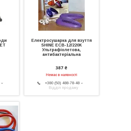
оди
Електросушарка для взуття
NET
SHINE ЕСВ-12/220К
Ультрафіолетова,
антибактеріальна
387 ₴
Немає в наявності
+380 (50) 488-78-48
Відділ продажу