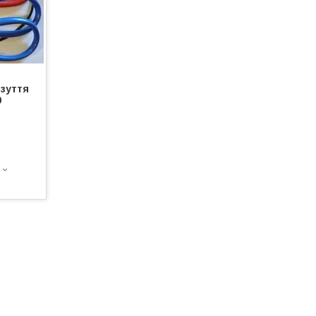
зуття
0